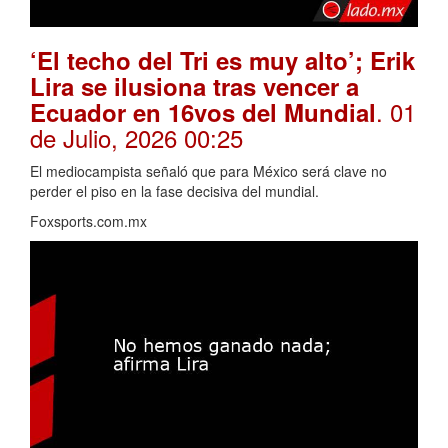
‘El techo del Tri es muy alto’; Erik
Lira se ilusiona tras vencer a
. 01
Ecuador en 16vos del Mundial
de Julio, 2026 00:25
El mediocampista señaló que para México será clave no
perder el piso en la fase decisiva del mundial.
Foxsports.com.mx