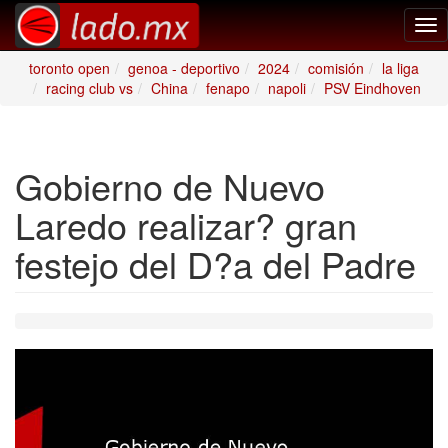
Tog
nav
toronto open
genoa - deportivo
2024
comisión
la liga
racing club vs
China
fenapo
napoli
PSV Eindhoven
Gobierno de Nuevo
Laredo realizar? gran
festejo del D?a del Padre