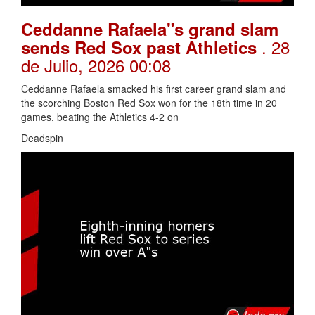
Ceddanne Rafaela"s grand slam
. 28
sends Red Sox past Athletics
de Julio, 2026 00:08
Ceddanne Rafaela smacked his first career grand slam and
the scorching Boston Red Sox won for the 18th time in 20
games, beating the Athletics 4-2 on
Deadspin