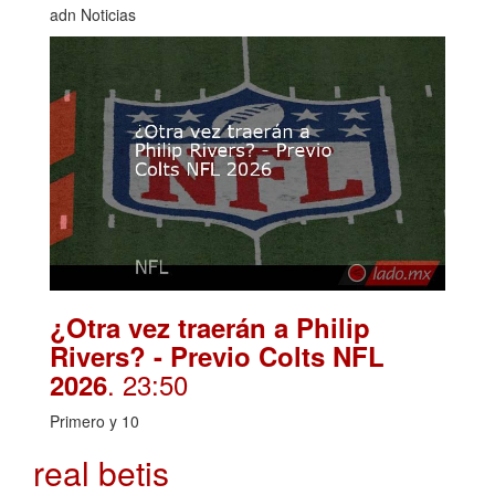
adn Noticias
¿Otra vez traerán a Philip
Rivers? - Previo Colts NFL
. 23:50
2026
Primero y 10
real betis