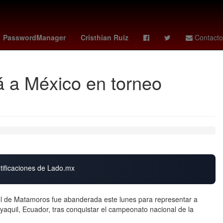
c
pacers - nets
dmax mexico
PasswordManager
Cristhian Ruiz
Contacto
 a México en torneo
otificaciones de Lado.mx
bol de Matamoros fue abanderada este lunes para representar a
yaquil, Ecuador, tras conquistar el campeonato nacional de la