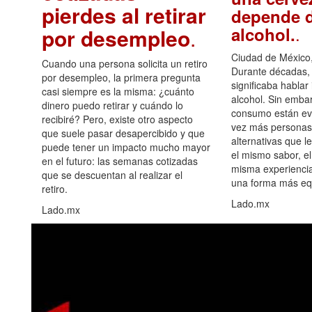
pierdes al retirar
depende d
.
alcohol.
por desempleo
.
Ciudad de México,
Cuando una persona solicita un retiro
Durante décadas, 
por desempleo, la primera pregunta
significaba hablar
casi siempre es la misma: ¿cuánto
alcohol. Sin embar
dinero puedo retirar y cuándo lo
consumo están ev
recibiré? Pero, existe otro aspecto
vez más personas
que suele pasar desapercibido y que
alternativas que l
puede tener un impacto mucho mayor
el mismo sabor, el
en el futuro: las semanas cotizadas
misma experiencia
que se descuentan al realizar el
una forma más equ
retiro.
Lado.mx
Lado.mx