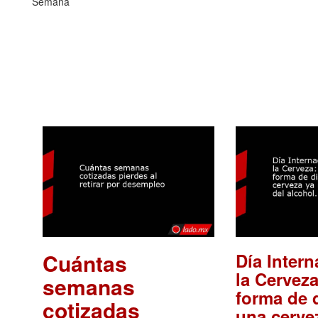
Semana
Cuántas
Día Intern
la Cerveza
semanas
forma de d
cotizadas
una cerve