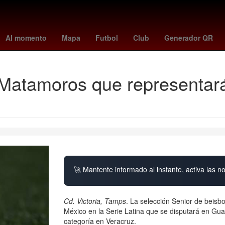
precio
Bollywood
marruecos vs haití
Incendio
Claro Sports
Al momento
Mapa
Futbol
Club
Generador QR
Matamoros que representará
🚀 Mantente informado al instante, activa las n
Cd. Victoria, Tamps
. La selección Senior de beis
México en la Serie Latina que se disputará en Gua
categoría en Veracruz.