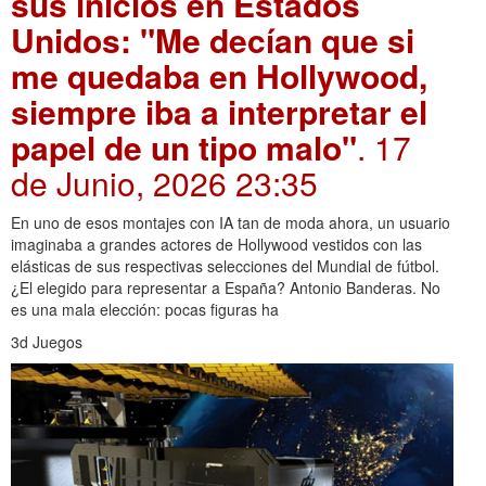
sus inicios en Estados
Unidos: "Me decían que si
me quedaba en Hollywood,
siempre iba a interpretar el
papel de un tipo malo"
. 17
de Junio, 2026 23:35
En uno de esos montajes con IA tan de moda ahora, un usuario
imaginaba a grandes actores de Hollywood vestidos con las
elásticas de sus respectivas selecciones del Mundial de fútbol.
¿El elegido para representar a España? Antonio Banderas. No
es una mala elección: pocas figuras ha
3d Juegos