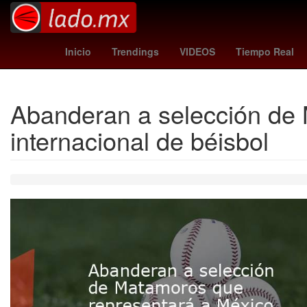
racing
lluvia de estrellas hoy
Inicio
Trendings
VIDEOS
Tiempo Real
Abanderan a selección de 
internacional de béisbol