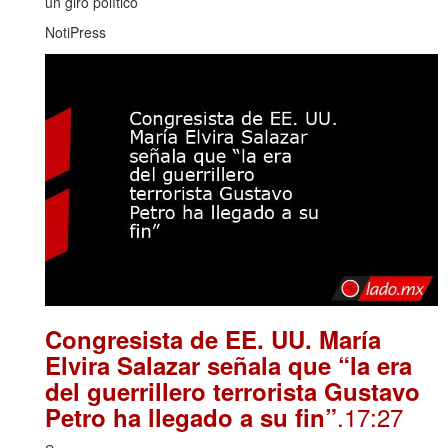
un giro político
NotiPress
Congresista de EE. UU. María
Elvira Salazar señala que “la era
del guerrillero terrorista Gustavo
.17:27
Petro ha llegado a su fin”