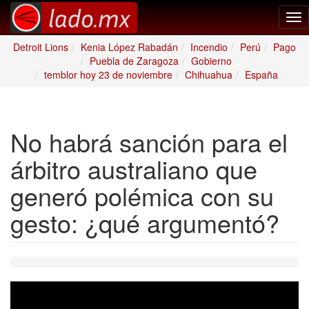
Tog
nav
Detroit Lions
Kenia López Rabadán
Incendio
Perú
Pago
Puebla de Zaragoza
Gobierno
temblor hoy 23 de noviembre
Chihuahua
España
No habrá sanción para el
árbitro australiano que
generó polémica con su
gesto: ¿qué argumentó?