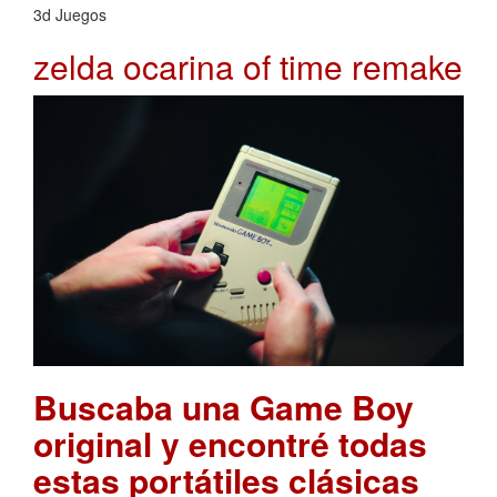
3d Juegos
zelda ocarina of time remake
Buscaba una Game Boy
original y encontré todas
estas portátiles clásicas