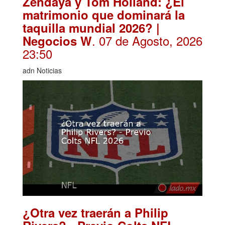
Zendaya y Tom Holland: ¿El
matrimonio que dominará la
taquilla mundial 2026? |
. 07 de Agosto, 2026
Negocios W
23:50
adn Noticias
¿Otra vez traerán a Philip