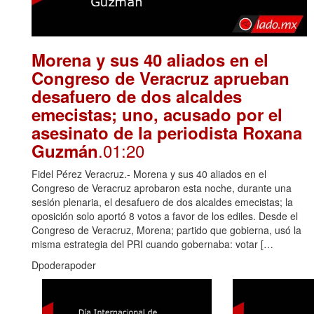
Morena y sus 40 aliados en el
Congreso de Veracruz aprueban
desafuero de dos alcaldes
emecistas; uno, acusado por el
asesinato de la periodista Roxana
.01:20
Guzmán
Fidel Pérez Veracruz.- Morena y sus 40 aliados en el
Congreso de Veracruz aprobaron esta noche, durante una
sesión plenaria, el desafuero de dos alcaldes emecistas; la
oposición solo aportó 8 votos a favor de los ediles. Desde el
Congreso de Veracruz, Morena; partido que gobierna, usó la
misma estrategia del PRI cuando gobernaba: votar […
Dpoderapoder