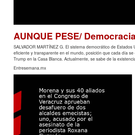
AUNQUE PESE/ Democracia 
SALVADOR MARTÍNEZ G. El sistema democrático de Estados Uni
eficiente y transparente en el mundo, posición que cada día s
Trump en la Casa Blanca. Actualmente, se sabe de la existencia
Entresemana.mx