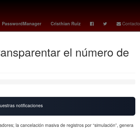
ra
Paco López
Apollo Crews
james tolkan
PasswordManager
Cristhian Ruiz
Contacto
transparentar el número de
uestras notificaciones
jadores; la cancelación masiva de registros por “simulación”, genera