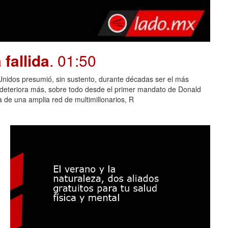
fallida
. 01:50
dos presumió, sin sustento, durante décadas ser el más
e deteriora más, sobre todo desde el primer mandato de Donald
 de una amplia red de multimillonarios, R