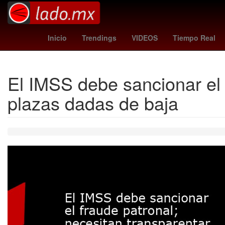
Nevado de Toluca
Independientes
Procter
Inicio
Trendings
VIDEOS
Tiempo Real
El IMSS debe sancionar el 
plazas dadas de baja