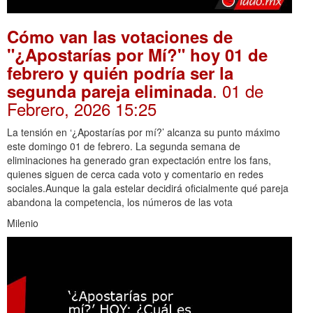
Cómo van las votaciones de
"¿Apostarías por Mí?" hoy 01 de
febrero y quién podría ser la
. 01 de
segunda pareja eliminada
Febrero, 2026 15:25
La tensión en ‘¿Apostarías por mí?’ alcanza su punto máximo
este domingo 01 de febrero. La segunda semana de
eliminaciones ha generado gran expectación entre los fans,
quienes siguen de cerca cada voto y comentario en redes
sociales.Aunque la gala estelar decidirá oficialmente qué pareja
abandona la competencia, los números de las vota
Milenio