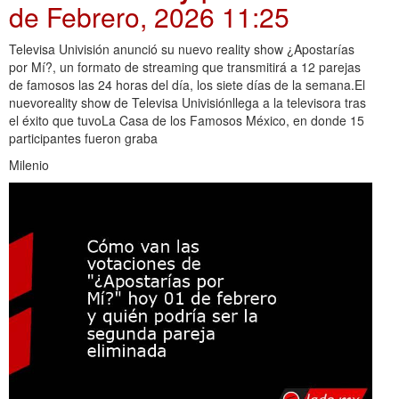
de Febrero, 2026 11:25
Televisa Univisión anunció su nuevo reality show ¿Apostarías
por Mí?, un formato de streaming que transmitirá a 12 parejas
de famosos las 24 horas del día, los siete días de la semana.El
nuevoreality show de Televisa Univisiónllega a la televisora tras
el éxito que tuvoLa Casa de los Famosos México, en donde 15
participantes fueron graba
Milenio