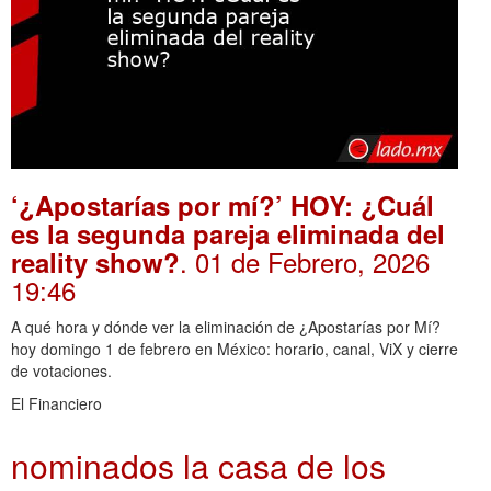
‘¿Apostarías por mí?’ HOY: ¿Cuál
es la segunda pareja eliminada del
. 01 de Febrero, 2026
reality show?
19:46
A qué hora y dónde ver la eliminación de ¿Apostarías por Mí?
hoy domingo 1 de febrero en México: horario, canal, ViX y cierre
de votaciones.
El Financiero
nominados la casa de los