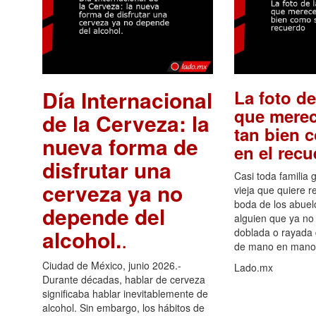
Día Internacional
La foto de
que merec
de la Cerveza: la
tan bien 
nueva forma de
en el rec
disfrutar una
Casi toda familia 
cerveza ya no
vieja que quiere re
boda de los abuelo
depende del
alguien que ya no 
alcohol.
.
doblada o rayada
de mano en mano 
Ciudad de México, junio 2026.-
Lado.mx
Durante décadas, hablar de cerveza
significaba hablar inevitablemente de
alcohol. Sin embargo, los hábitos de