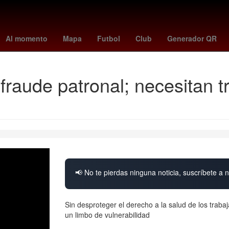
 & Gamble
Agresión
enciso paraguay
6 de abril
La Torre Oscu
Al momento
Mapa
Futbol
Club
Generador QR
fraude patronal; necesitan 
📢 No te pierdas ninguna noticia, suscríbete a n
Sin desproteger el derecho a la salud de los traba
un limbo de vulnerabilidad