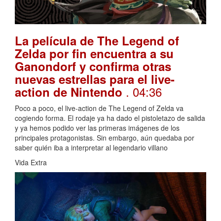
La película de The Legend of
Zelda por fin encuentra a su
Ganondorf y confirma otras
nuevas estrellas para el live-
. 04:36
action de Nintendo
Poco a poco, el live-action de The Legend of Zelda va
cogiendo forma. El rodaje ya ha dado el pistoletazo de salida
y ya hemos podido ver las primeras imágenes de los
principales protagonistas. Sin embargo, aún quedaba por
saber quién iba a interpretar al legendario villano
Vida Extra