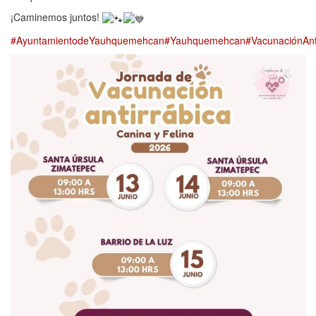
¡Caminemos juntos!
#AyuntamientodeYauhquemehcan
#Yauhquemehcan
#VacunaciónAnt