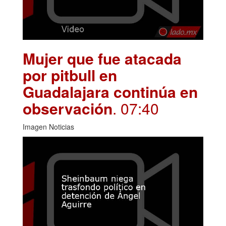
Mujer que fue atacada
por pitbull en
Guadalajara continúa en
observación
. 07:40
Imagen Noticias