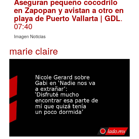
Aseguran pequeño cocodrilo
en Zapopan y avistan a otro en
.
playa de Puerto Vallarta | GDL
07:40
Imagen Noticias
marie claire