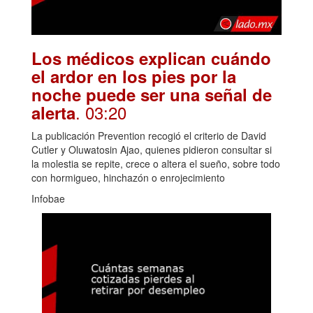
Los médicos explican cuándo
el ardor en los pies por la
noche puede ser una señal de
. 03:20
alerta
La publicación Prevention recogió el criterio de David
Cutler y Oluwatosin Ajao, quienes pidieron consultar si
la molestia se repite, crece o altera el sueño, sobre todo
con hormigueo, hinchazón o enrojecimiento
Infobae