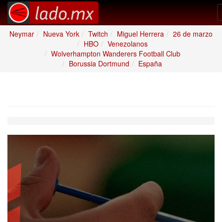
Neymar
Nueva York
Twitch
Miguel Herrera
26 de marzo
HBO
Venezolanos
Wolverhampton Wanderers Football Club
Borussia Dortmund
España