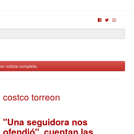
er noticia completa.
costco torreon
"Una seguidora nos
ofendió", cuentan las