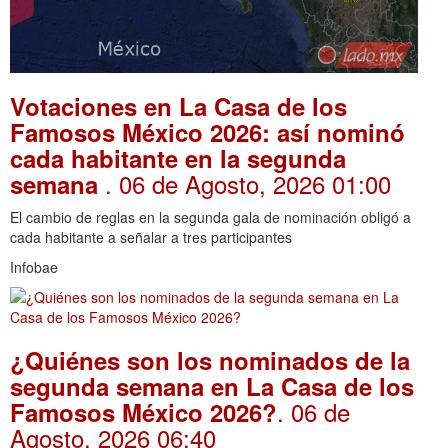
Votaciones en La Casa de los
Famosos México 2026: así nominó
cada habitante en la segunda
. 06 de Agosto, 2026 01:00
semana
El cambio de reglas en la segunda gala de nominación obligó a
cada habitante a señalar a tres participantes
Infobae
¿Quiénes son los nominados de la
segunda semana en La Casa de los
. 06 de
Famosos México 2026?
Agosto, 2026 06:40