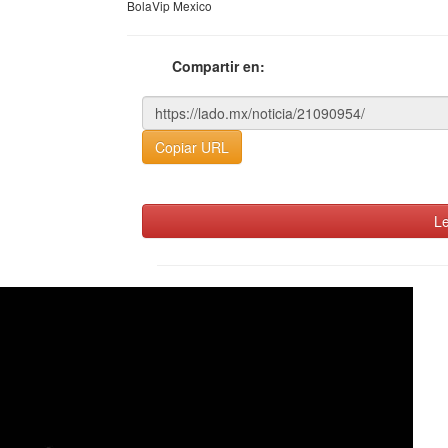
BolaVip Mexico
Compartir en:
Copiar URL
Le