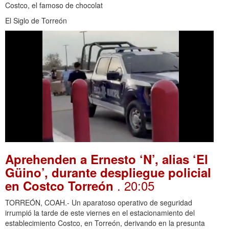
Costco, el famoso de chocolat
El Siglo de Torreón
Aprehenden a Ernesto ‘N’, alias ‘El
Güino’, durante despliegue policial
. 20:05
en Costco Torreón
TORREÓN, COAH.- Un aparatoso operativo de seguridad
irrumpió la tarde de este viernes en el estacionamiento del
establecimiento Costco, en Torreón, derivando en la presunta