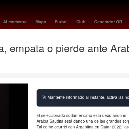
ernacional
Juegos Olímpicos
Agresión
votaciones la casa de lo
Al momento
Mapa
Futbol
Club
Generador QR
, empata o pierde ante Arab
🚀 Mantente informado al instante, activa las n
El seleccionado sudamericano está debutando en el
Arabia Saudita está dando una de las grandes sor
Tal como ocurrió con Argentina en Qatar 2022, lo