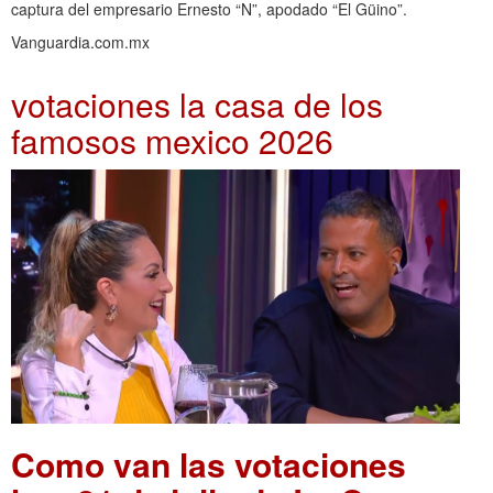
captura del empresario Ernesto “N”, apodado “El Güino”.
Vanguardia.com.mx
votaciones la casa de los
famosos mexico 2026
Como van las votaciones