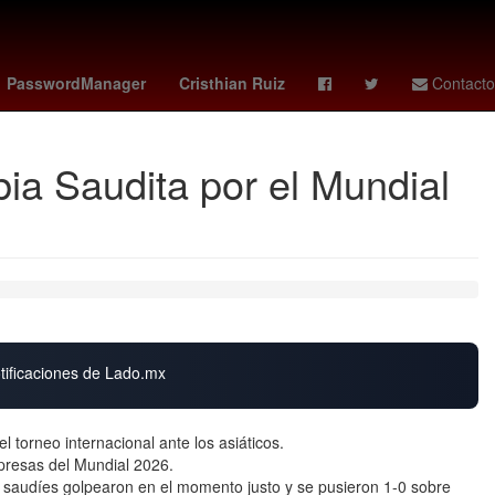
s famosos mexico 2026
Rosario
toluca vs santos
27 de marzo
PasswordManager
Cristhian Ruiz
Contacto
ia Saudita por el Mundial
otificaciones de Lado.mx
 torneo internacional ante los asiáticos.
presas del Mundial 2026.
s saudíes golpearon en el momento justo y se pusieron 1-0 sobre