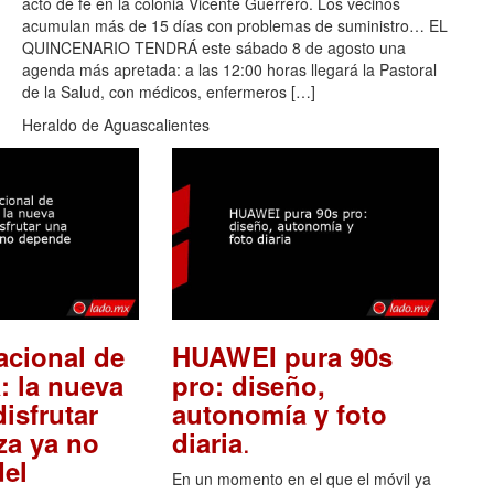
acto de fe en la colonia Vicente Guerrero. Los vecinos
acumulan más de 15 días con problemas de suministro… EL
QUINCENARIO TENDRÁ este sábado 8 de agosto una
agenda más apretada: a las 12:00 horas llegará la Pastoral
de la Salud, con médicos, enfermeros […]
Heraldo de Aguascalientes
acional de
HUAWEI pura 90s
: la nueva
pro: diseño,
isfrutar
autonomía y foto
.
za ya no
diaria
el
En un momento en el que el móvil ya