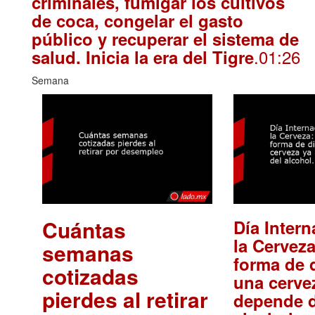
criminales, fumigar los cultivos
de coca, congelar el gasto
público y recuperar el sistema de
.01:26
salud. Inicia la era del Tigre
Semana
Cuántas
Día Intern
la Cerveza
semanas
forma de d
cotizadas
una cerve
pierdes al retirar
depende d