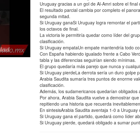
Uruguay gracias a un gol de Al-Amri sobre el final 
El resultado parcial cambia por completo el panor
segunda mitad.
Si Uruguay ganaSi Uruguay logra remontar el part
los octavos de final.
La victoria le permitiría quedar como líder del gr
clasificación.
Si Uruguay empataUn empate mantendría todo co
Con España habiendo igualado frente a Cabo Verde,
tabla y las diferencias seguirían siendo mínimas.
El grupo quedaría más parejo que nunca y cualquie
Si Uruguay pierdeLa derrota sería un duro golpe 
Arabia Saudita sumaría tres puntos de enorme valo
clasificación.
Además, los sudamericanos quedarían obligados a
Por ahora, Arabia Saudita vuelve a demostrar que
repitiendo una historia que recuerda inevitablemen
En sintesisArabia Saudita aventaja 1-0 a Uruguay 
Si Uruguay gana el partido, quedará como líder ab
Si Uruguay pierde, quedará obligado a sumar punt