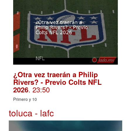
¿Otra vez traerán a Philip
Rivers? - Previo Colts NFL
. 23:50
2026
Primero y 10
toluca - lafc