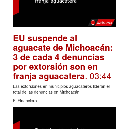
EU suspende al
aguacate de Michoacán:
3 de cada 4 denuncias
por extorsión son en
franja aguacatera
. 03:44
Las extorsiones en municipios aguacateros lideran el
total de las denuncias en Michoacán.
El Financiero