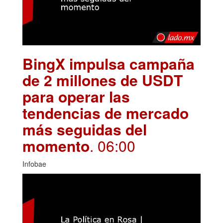
BingX impulsa campaña
de 2 millones de USDT
para operar las
tendencias de mercado
más seguidas del
momento
. 06:00
Infobae