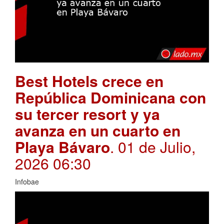
Best Hotels crece en
República Dominicana con
su tercer resort y ya
avanza en un cuarto en
Playa Bávaro
. 01 de Julio,
2026 06:30
Infobae