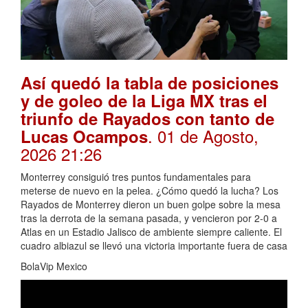
Así quedó la tabla de posiciones
y de goleo de la Liga MX tras el
triunfo de Rayados con tanto de
. 01 de Agosto,
Lucas Ocampos
2026 21:26
Monterrey consiguió tres puntos fundamentales para
meterse de nuevo en la pelea. ¿Cómo quedó la lucha? Los
Rayados de Monterrey dieron un buen golpe sobre la mesa
tras la derrota de la semana pasada, y vencieron por 2-0 a
Atlas en un Estadio Jalisco de ambiente siempre caliente. El
cuadro albiazul se llevó una victoria importante fuera de casa
BolaVip Mexico