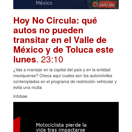
Hoy No Circula: qué
autos no pueden
transitar en el Valle de
México y de Toluca este
lunes
. 23:10
¿Vas a manejar en la capital del país y en la entidad
mexiquense? Checa aquí cuales son los automóviles
contemplados en el programa de restricción vehicular y
evita una multa
Infobae