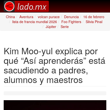
China
Aventura
volcan purace
Denuncia
16 de febrero
lista de francia mundial 2026
Foo Fighters
Silvia Pinal
Júpiter
Serie
Kim Moo-yul explica por
qué “Así aprenderás” está
sacudiendo a padres,
alumnos y maestros