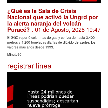
¿Qué es la Sala de Crisis
Nacional que activó la Ungrd por
la alerta naranja del volcán
. 01 de Agosto, 2026 19:47
Puracé?
El SGC reportó columnas de gas y ceniza de hasta 3.400
metros y 4.200 toneladas diarias de dióxido de azufre, los
valores más altos desde 1993.
Minuto60
registrar linea