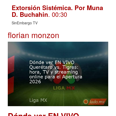
Extorsión Sistémica. Por Muna
. 00:30
D. Buchahin
SinEmbargo TV
florian monzon
Dónde ver EN VIVO