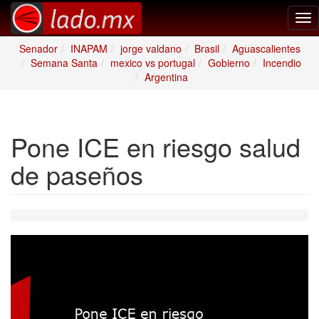
Tog
nav
Senador
INAPAM
jorge valdano
Brasil
Aguascalientes
Semana Santa
mexico vs portugal
Gobierno
Incendio
Argentina
Pone ICE en riesgo salud
de paseños