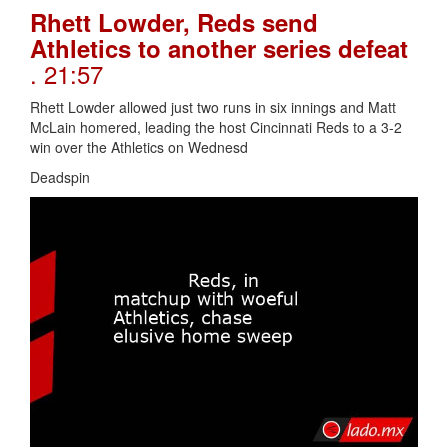
Rhett Lowder, Reds send
Athletics to another series defeat
. 21:57
Rhett Lowder allowed just two runs in six innings and Matt
McLain homered, leading the host Cincinnati Reds to a 3-2
win over the Athletics on Wednesd
Deadspin