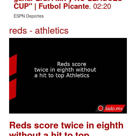
. 02:20
CUP" | Futbol Picante
ESPN Deportes
reds - athletics
Reds score twice in eighth
without a hit to top