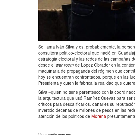
Se llama Iván Silva y es, probablemente, la perso
consultora político-electoral que nació en Guadala
estrategia electoral y las redes de las campañas 
desde el
war room
de López Obrador en la contie
maquinaria de propaganda del régimen que contribuy
hoy se encuentran confrontados, porque en las luch
Presidenta y quien le fabrica la realidad que quiere
Silva –quien no tiene parentesco con la coordinad
la arquitectura que usó Ramírez Cuevas para ser a
críticos para descalificarlos, dañarles su reputaci
invertido decenas de millones de pesos en las red
atención de los políticos de
Morena
presuntamente 
Vanguardia.com.mx