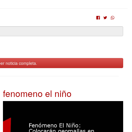
er noticia completa.
fenomeno el niño