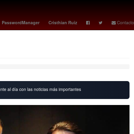
rk vs santos
Minecraft 2
Cancer
Gobierno
PasswordManager
Cristhian Ruiz
Contacto
nte al día con las noticias más importantes