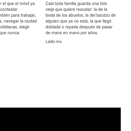
el que el móvil ya
Casi toda familia guarda una foto
 contestar
vieja que quiere rescatar: la de la
mbién para trabajar,
boda de los abuelos, la del bautizo de
s, navegar la ciudad
alguien que ya no está, la que llegó
otidianas, elegir
doblada o rayada después de pasar
 que nunca.
de mano en mano por años.
Lado.mx