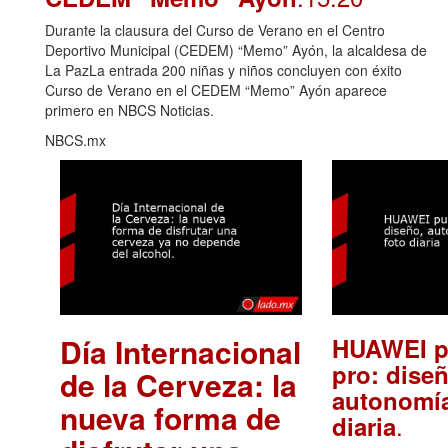
Durante la clausura del Curso de Verano en el Centro
Deportivo Municipal (CEDEM) “Memo” Ayón, la alcaldesa de
La PazLa entrada 200 niñas y niños concluyen con éxito
Curso de Verano en el CEDEM “Memo” Ayón aparece
primero en NBCS Noticias.
NBCS.mx
Día Internacional
HUAWEI p
pro: diseñ
de la Cerveza: la
autonomía
nueva forma de
.
diaria