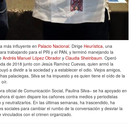
na más influyente en
Palacio Nacional
. Dirige
Heurística
, una
jara trabajando para el PRI y el PAN, y terminó manejando la
de
Andrés Manuel López Obrador
y
Claudia Sheinbaum
. Operó
nda de 2018 junto con Jesús Ramírez Cuevas, quien armó la
ó a dividir a la sociedad y a establecer el odio. Viejos amigos,
as palaciegas, Silva se ha impuesto y es quien tiene el oído de la
 oír.
ora oficial de Comunicación Social, Paulina Silva– se ha apoyado en
hora él quien dispare los cañones contra medios y periodistas
ón y neutralizarlos. En las últimas semanas, ha trascendido, ha
es sociales para cambiar el rumbo de la conversación y desviar la
vinculados con el crimen organizado.