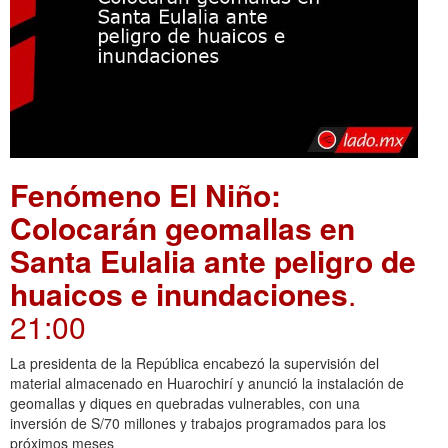
Fenómeno El Niño:
Colocarán geomallas en
Santa Eulalia ante peligro de
huaicos e inundaciones
.
21:00
La presidenta de la República encabezó la supervisión del
material almacenado en Huarochirí y anunció la instalación de
geomallas y diques en quebradas vulnerables, con una
inversión de S/70 millones y trabajos programados para los
próximos meses