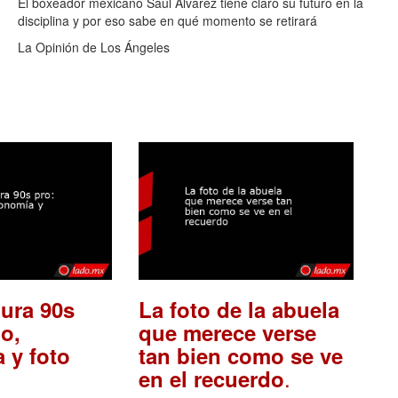
El boxeador mexicano Saúl Álvarez tiene claro su futuro en la
disciplina y por eso sabe en qué momento se retirará
La Opinión de Los Ángeles
ura 90s
La foto de la abuela
o,
que merece verse
 y foto
tan bien como se ve
.
en el recuerdo