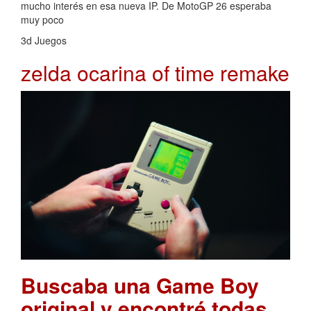
mucho interés en esa nueva IP. De MotoGP 26 esperaba
muy poco
3d Juegos
zelda ocarina of time remake
Buscaba una Game Boy
original y encontré todas