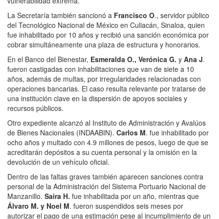
vulnerabilidad extrema.
La Secretaría también sancionó a
Francisco O
., servidor público
del Tecnológico Nacional de México en Culiacán, Sinaloa, quien
fue inhabilitado por 10 años y recibió una sanción económica por
cobrar simultáneamente una plaza de estructura y honorarios.
En el Banco del Bienestar,
Esmeralda O., Verónica G.
y
Ana J
.
fueron castigadas con inhabilitaciones que van de siete a 10
años, además de multas, por irregularidades relacionadas con
operaciones bancarias. El caso resulta relevante por tratarse de
una institución clave en la dispersión de apoyos sociales y
recursos públicos.
Otro expediente alcanzó al Instituto de Administración y Avalúos
de Bienes Nacionales (INDAABIN).
Carlos M
. fue inhabilitado por
ocho años y multado con 4.9 millones de pesos, luego de que se
acreditarán depósitos a su cuenta personal y la omisión en la
devolución de un vehículo oficial.
Dentro de las faltas graves también aparecen sanciones contra
personal de la Administración del Sistema Portuario Nacional de
Manzanillo.
Saira H.
fue inhabilitada por un año, mientras que
Álvaro M. y Noel M
. fueron suspendidos seis meses por
autorizar el pago de una estimación pese al incumplimiento de un