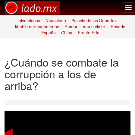
Tog
nav
olympiacos
Naucalpan
Palacio de los Deportes
khabib nurmagomedov
Rumor
marie claire
Rosario
España
China
Frente Frío
¿Cuándo se combate la
corrupción a los de
arriba?