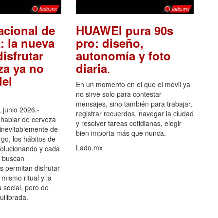
acional de
HUAWEI pura 90s
: la nueva
pro: diseño,
isfrutar
autonomía y foto
.
za ya no
diaria
el
En un momento en el que el móvil ya
no sirve solo para contestar
mensajes, sino también para trabajar,
 junio 2026.-
registrar recuerdos, navegar la ciudad
hablar de cerveza
y resolver tareas cotidianas, elegir
 inevitablemente de
bien importa más que nunca.
go, los hábitos de
Lado.mx
olucionando y cada
 buscan
es permitan disfrutar
 mismo ritual y la
 social, pero de
ilibrada.