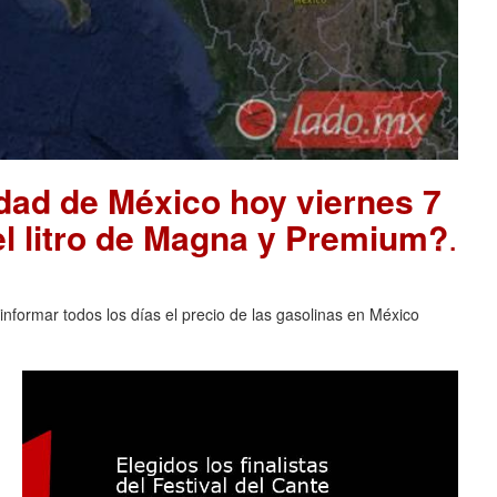
udad de México hoy viernes 7
el litro de Magna y Premium?
.
nformar todos los días el precio de las gasolinas en México