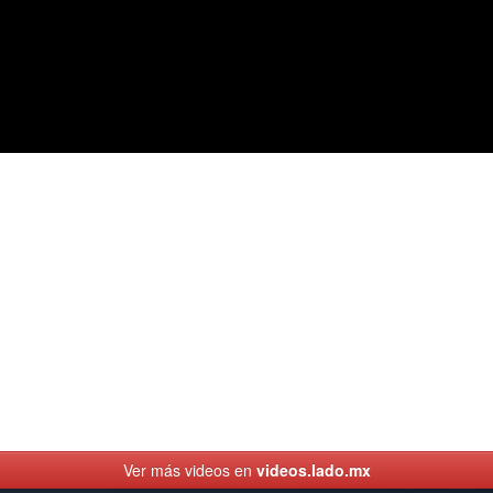
Ver más videos en
videos.lado.mx