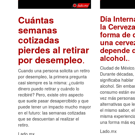
Cuántas
Día Intern
la Cerveza
semanas
forma de d
cotizadas
una cerve
pierdes al retirar
depende d
.
alcohol.
por desempleo
.
Ciudad de México,
Cuando una persona solicita un retiro
Durante décadas, 
por desempleo, la primera pregunta
significaba hablar
casi siempre es la misma: ¿cuánto
alcohol. Sin embar
dinero puedo retirar y cuándo lo
consumo están ev
recibiré? Pero, existe otro aspecto
vez más personas
que suele pasar desapercibido y que
alternativas que l
puede tener un impacto mucho mayor
el mismo sabor, el
en el futuro: las semanas cotizadas
misma experiencia
que se descuentan al realizar el
una forma más equ
retiro.
Lado.mx
Lado.mx