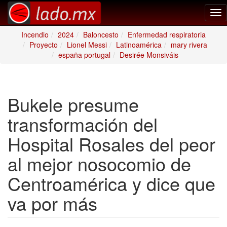
Tog
nav
Incendio
2024
Baloncesto
Enfermedad respiratoria
Proyecto
Lionel Messi
Latinoamérica
mary rivera
españa portugal
Desirée Monsiváis
Bukele presume
transformación del
Hospital Rosales del peor
al mejor nosocomio de
Centroamérica y dice que
va por más