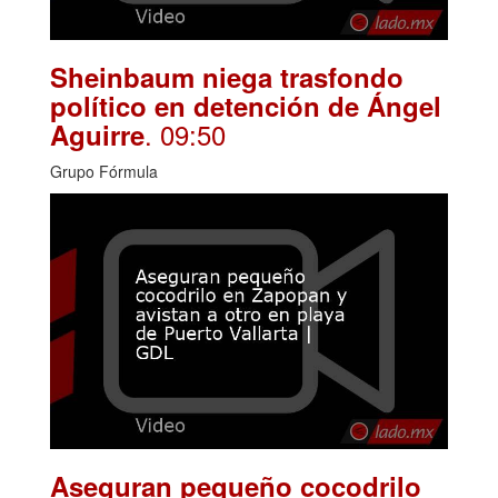
Sheinbaum niega trasfondo
político en detención de Ángel
. 09:50
Aguirre
Grupo Fórmula
Aseguran pequeño cocodrilo