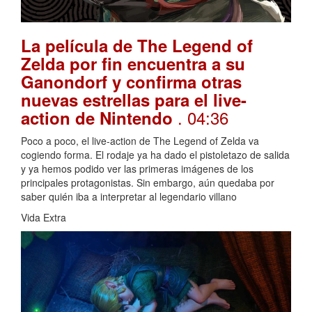
La película de The Legend of
Zelda por fin encuentra a su
Ganondorf y confirma otras
nuevas estrellas para el live-
. 04:36
action de Nintendo
Poco a poco, el live-action de The Legend of Zelda va
cogiendo forma. El rodaje ya ha dado el pistoletazo de salida
y ya hemos podido ver las primeras imágenes de los
principales protagonistas. Sin embargo, aún quedaba por
saber quién iba a interpretar al legendario villano
Vida Extra