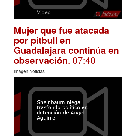
Mujer que fue atacada
por pitbull en
Guadalajara continúa en
observación
. 07:40
Imagen Noticias