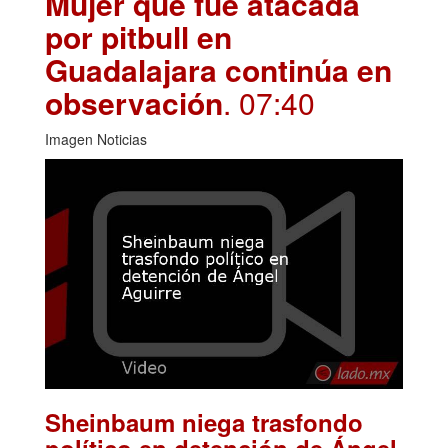
Mujer que fue atacada
por pitbull en
Guadalajara continúa en
observación
. 07:40
Imagen Noticias
Sheinbaum niega trasfondo