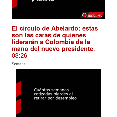
El círculo de Abelardo: estas
son las caras de quienes
liderarán a Colombia de la
.
mano del nuevo presidente
03:26
Semana