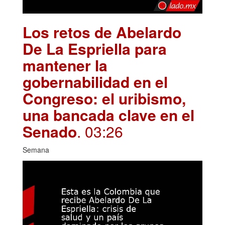
Los retos de Abelardo
De La Espriella para
mantener la
gobernabilidad en el
Congreso: el uribismo,
una bancada clave en el
Senado
. 03:26
Semana