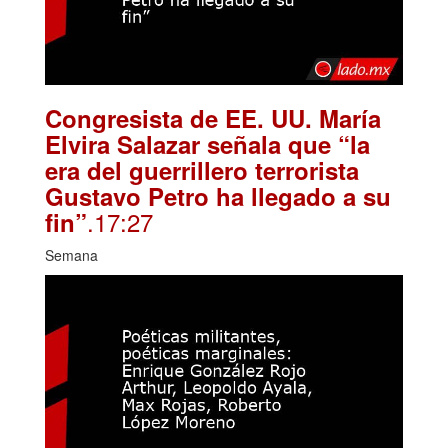
Congresista de EE. UU. María
Elvira Salazar señala que “la
era del guerrillero terrorista
Gustavo Petro ha llegado a su
.17:27
fin”
Semana