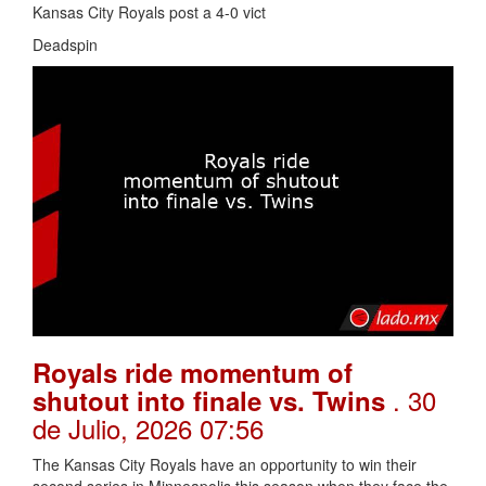
Kansas City Royals post a 4-0 vict
Deadspin
Royals ride momentum of
. 30
shutout into finale vs. Twins
de Julio, 2026 07:56
The Kansas City Royals have an opportunity to win their