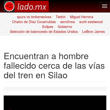
Tog
nav
spurs vs timberwolves
Twitch
Miguel Herrera
Chalco de Díaz Covarrubias
aerolínea
scott eastwood
Eclipse
Gobierno
Selección de baloncesto de Estados Unidos
LeBron James
Encuentran a hombre
fallecido cerca de las vías
del tren en Silao