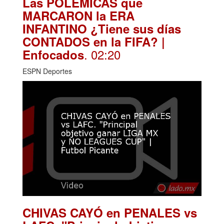
Las POLÉMICAS que
MARCARON la ERA
INFANTINO ¿Tiene sus días
CONTADOS en la FIFA? |
. 02:20
Enfocados
ESPN Deportes
CHIVAS CAYÓ en PENALES vs