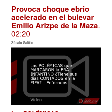
Provoca choque ebrio
acelerado en el bulevar
Emilio Arizpe de la Maza
.
02:20
Zócalo Saltillo