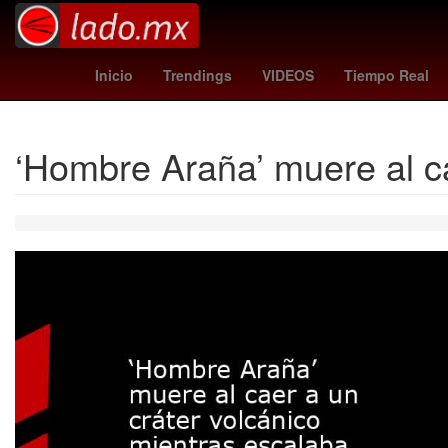
alexandra eala
remo - santos
Venezo
Inicio
Trendings
VIDEOS
Tiempo Real
‘Hombre Araña’ muere al ca