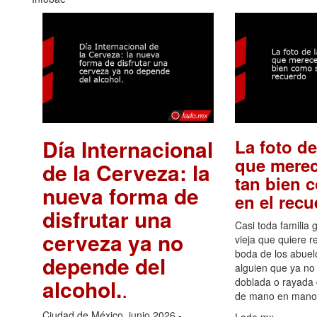
Día Internacional
La foto de
que merec
de la Cerveza: la
tan bien 
nueva forma de
en el rec
disfrutar una
Casi toda familia 
cerveza ya no
vieja que quiere re
boda de los abuelo
depende del
alguien que ya no 
alcohol.
.
doblada o rayada
de mano en mano 
Ciudad de México, junio 2026.-
Lado.mx