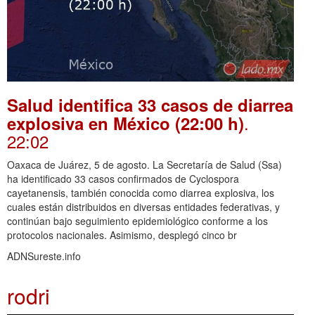
Salud identifica 33 casos de diarrea
.
explosiva en México (22:00 h)
22:02
Oaxaca de Juárez, 5 de agosto. La Secretaría de Salud (Ssa)
ha identificado 33 casos confirmados de Cyclospora
cayetanensis, también conocida como diarrea explosiva, los
cuales están distribuidos en diversas entidades federativas, y
continúan bajo seguimiento epidemiológico conforme a los
protocolos nacionales. Asimismo, desplegó cinco br
ADNSureste.info
rodri