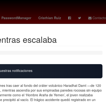
M
manchester city vs
sección 22 - cnte
PasswordManager
Cristhian Ruiz
Contacto
entras escalaba
uestras notificaciones
ernes tras caer al fondo del cráter volcánico Haradhat Damt —de 120
a, mientras ascendía por sus empinadas paredes rocosas sin equipo
armente como el ‘Hombre Araña de Yemen’, el joven realizaba
 precipitó al vacío. El trágico accidente quedó registrado en un