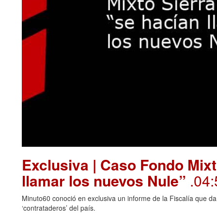
Exclusiva | Caso Fondo Mixt
llamar los nuevos Nule”
.04:
Minuto60 conoció en exclusiva un informe de la Fiscalía que da
‘contrataderos’ del país.