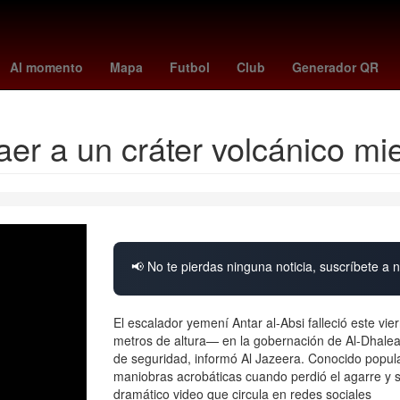
lanos
tubi
cubs vs dodgers
Brasil
tribunal de justicia
INAPA
Al momento
Mapa
Futbol
Club
Generador QR
er a un cráter volcánico mi
📢 No te pierdas ninguna noticia, suscríbete a n
El escalador yemení Antar al-Absi falleció este vi
metros de altura— en la gobernación de Al-Dhale
de seguridad, informó Al Jazeera. Conocido popul
maniobras acrobáticas cuando perdió el agarre y se
dramático video que circula en redes sociales