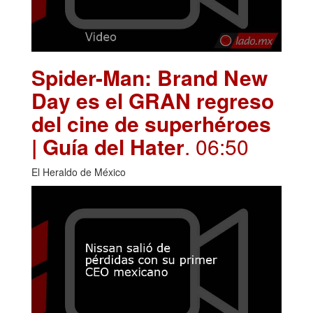
Spider-Man: Brand New
Day es el GRAN regreso
del cine de superhéroes
| Guía del Hater
. 06:50
El Heraldo de México