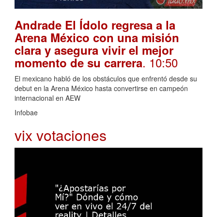
Andrade El Ídolo regresa a la
Arena México con una misión
clara y asegura vivir el mejor
. 10:50
momento de su carrera
El mexicano habló de los obstáculos que enfrentó desde su
debut en la Arena México hasta convertirse en campeón
internacional en AEW
Infobae
vix votaciones