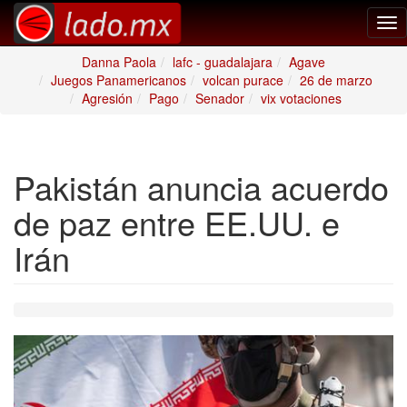
Tog
nav
Danna Paola
lafc - guadalajara
Agave
Juegos Panamericanos
volcan purace
26 de marzo
Agresión
Pago
Senador
vix votaciones
Pakistán anuncia acuerdo
de paz entre EE.UU. e
Irán