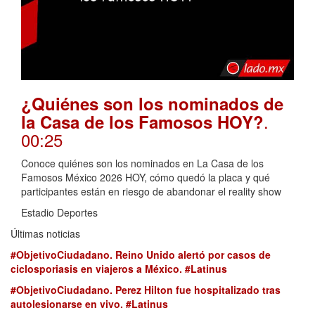
¿Quiénes son los nominados de
.
la Casa de los Famosos HOY?
00:25
Conoce quiénes son los nominados en La Casa de los
Famosos México 2026 HOY, cómo quedó la placa y qué
participantes están en riesgo de abandonar el reality show
Estadio Deportes
Últimas noticias
#ObjetivoCiudadano. Reino Unido alertó por casos de
ciclosporiasis en viajeros a México. #Latinus
#ObjetivoCiudadano. Perez Hilton fue hospitalizado tras
autolesionarse en vivo. #Latinus