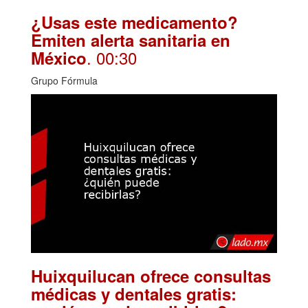
¿Usas este medicamento?
Emiten alerta sanitaria en
. 00:30
México
Grupo Fórmula
Huixquilucan ofrece consultas
médicas y dentales gratis: