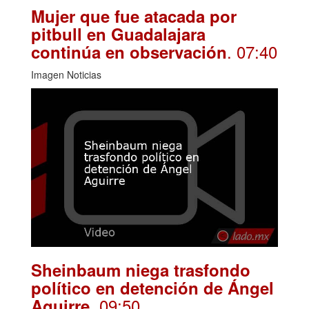
Mujer que fue atacada por
pitbull en Guadalajara
. 07:40
continúa en observación
Imagen Noticias
Sheinbaum niega trasfondo
político en detención de Ángel
. 09:50
Aguirre