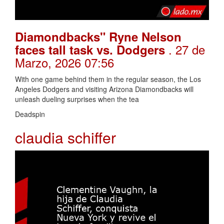
Diamondbacks" Ryne Nelson
. 27 de
faces tall task vs. Dodgers
Marzo, 2026 07:56
With one game behind them in the regular season, the Los
Angeles Dodgers and visiting Arizona Diamondbacks will
unleash dueling surprises when the tea
Deadspin
claudia schiffer