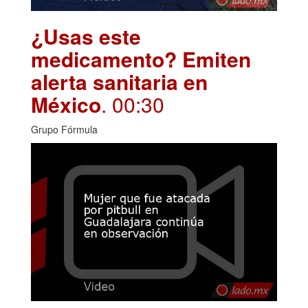
¿Usas este
medicamento? Emiten
alerta sanitaria en
México
. 00:30
Grupo Fórmula