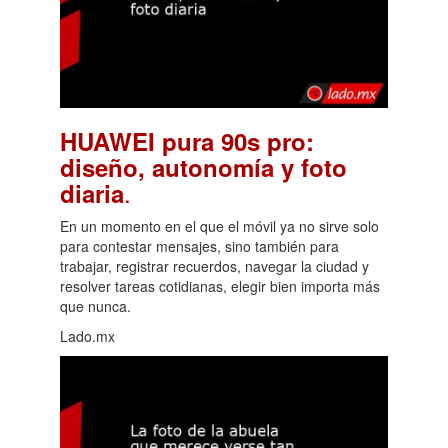
HUAWEI pura 90s pro:
diseño, autonomía y foto
.
diaria
En un momento en el que el móvil ya no sirve solo
para contestar mensajes, sino también para
trabajar, registrar recuerdos, navegar la ciudad y
resolver tareas cotidianas, elegir bien importa más
que nunca.
Lado.mx