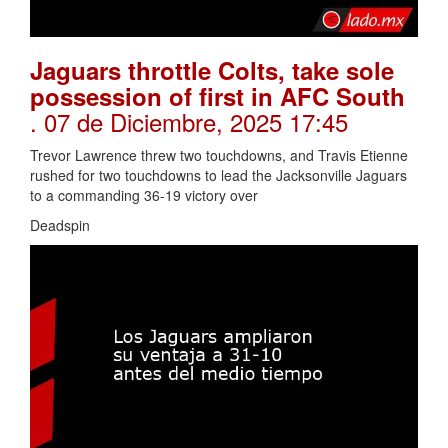
Jaguars throttle Colts, take sole
possession of first in AFC South
. 07 de Diciembre, 2025 17:45
Trevor Lawrence threw two touchdowns, and Travis Etienne
rushed for two touchdowns to lead the Jacksonville Jaguars
to a commanding 36-19 victory over
Deadspin