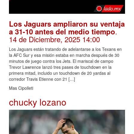
Los Jaguars ampliaron su ventaja
.
a 31-10 antes del medio tiempo
14 de Diciembre, 2025 14:00
Los Jaguars están tratando de adelantarse a los Texans en
la AFC Sur y esa misión estaba en marcha después de 30
minutos de juego contra los Jets. El mariscal de campo
Trevor Lawrence lanzó tres pases de touchdown en la
primera mitad, incluido un touchdown de 20 yardas al
corredor Travis Etienne con 21 […]
Mas Cipolleti
chucky lozano