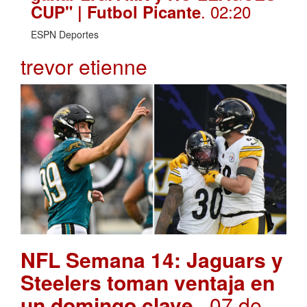
. 02:20
CUP" | Futbol Picante
ESPN Deportes
trevor etienne
NFL Semana 14: Jaguars y
Steelers toman ventaja en
un domingo clave
. 07 de