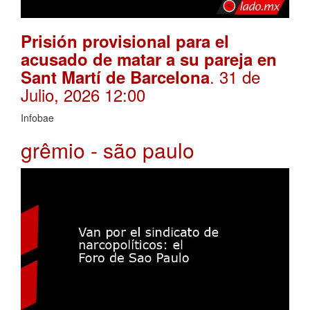
Prisión provisional para el
acusado de matar a su pareja en
. 31 de
Sant Martí de Barcelona
Julio, 2026 12:00
Infobae
grêmio - são paulo