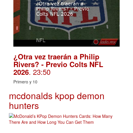
¿Otra vez traerán a Philip
Rivers? - Previo Colts NFL
. 23:50
2026
Primero y 10
mcdonalds kpop demon
hunters