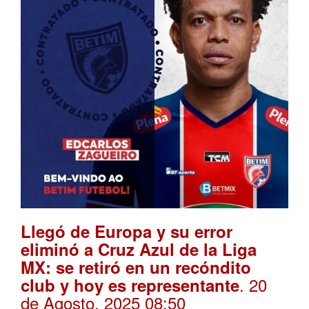
Llegó de Europa y su error
eliminó a Cruz Azul de la Liga
MX: se retiró en un recóndito
. 20
club y hoy es representante
de Agosto, 2025 08:50