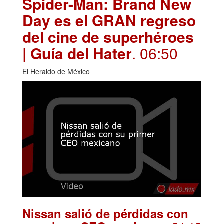
Spider-Man: Brand New
Day es el GRAN regreso
del cine de superhéroes
| Guía del Hater
. 06:50
El Heraldo de México
Nissan salió de pérdidas con