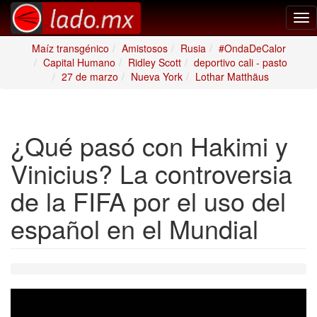
Tog
nav
Maíz transgénico
Amistosos
Rusia
#OndaDeCalor
Capital Humano
Ridley Scott
deportivo cali - pasto
27 de marzo
Nueva York
Lothar Matthäus
¿Qué pasó con Hakimi y
Vinicius? La controversia
de la FIFA por el uso del
español en el Mundial