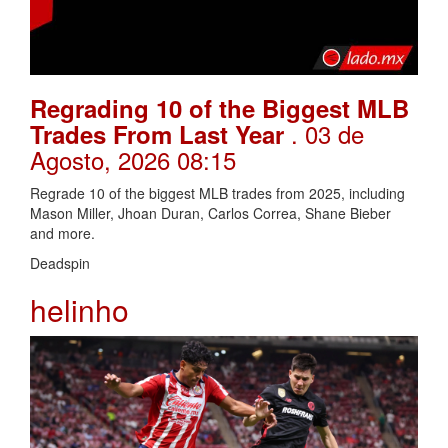
Regrading 10 of the Biggest MLB
. 03 de
Trades From Last Year
Agosto, 2026 08:15
Regrade 10 of the biggest MLB trades from 2025, including
Mason Miller, Jhoan Duran, Carlos Correa, Shane Bieber
and more.
Deadspin
helinho