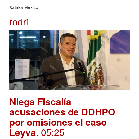
Xataka México
rodri
Niega Fiscalía
acusaciones de DDHPO
por omisiones el caso
Leyva
. 05:25