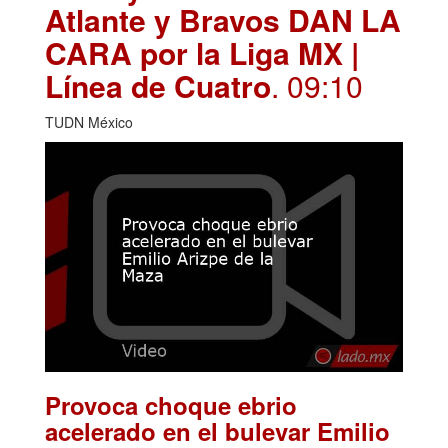
Atlante y Bravos DAN LA
CARA por la Liga MX |
Línea de Cuatro
. 09:10
TUDN México
Provoca choque ebrio
acelerado en el bulevar Emilio