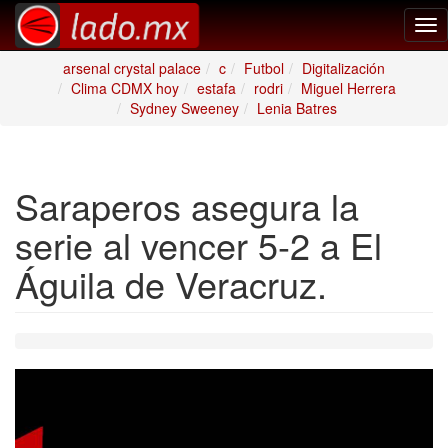
Tog
nav
arsenal crystal palace
c
Futbol
Digitalización
Clima CDMX hoy
estafa
rodri
Miguel Herrera
Sydney Sweeney
Lenia Batres
Saraperos asegura la
serie al vencer 5-2 a El
Águila de Veracruz.