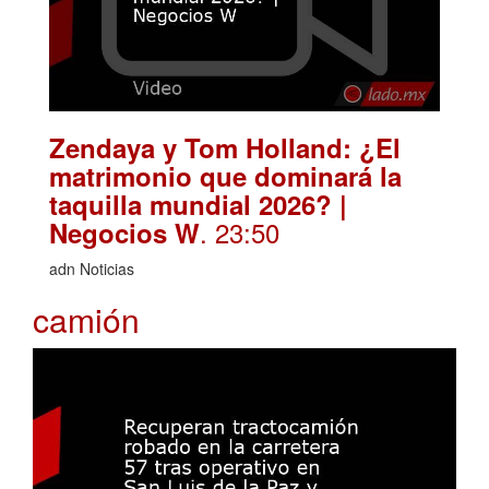
Zendaya y Tom Holland: ¿El
matrimonio que dominará la
taquilla mundial 2026? |
. 23:50
Negocios W
adn Noticias
camión