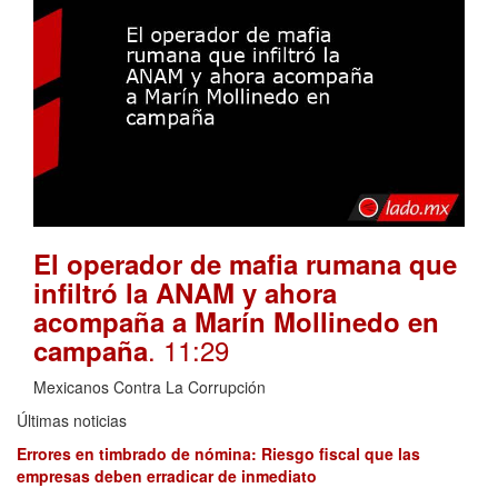
El operador de mafia rumana que
infiltró la ANAM y ahora
acompaña a Marín Mollinedo en
. 11:29
campaña
Mexicanos Contra La Corrupción
Últimas noticias
Errores en timbrado de nómina: Riesgo fiscal que las
empresas deben erradicar de inmediato