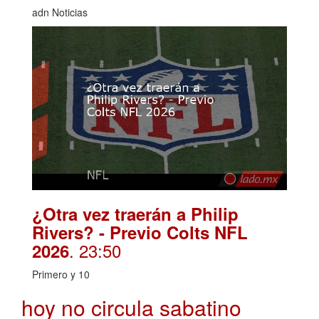
adn Noticias
¿Otra vez traerán a Philip
Rivers? - Previo Colts NFL
. 23:50
2026
Primero y 10
hoy no circula sabatino