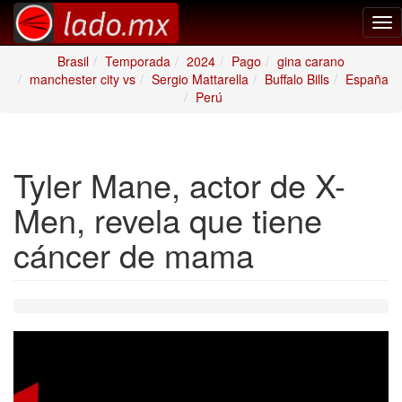
Tog
nav
Brasil
Temporada
2024
Pago
gina carano
manchester city vs
Sergio Mattarella
Buffalo Bills
España
Perú
Tyler Mane, actor de X-
Men, revela que tiene
cáncer de mama