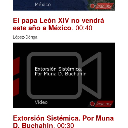
El papa León XIV no vendrá
. 00:40
este año a México
López-Dóriga
Extorsión Sistémica. Por Muna
. 00:30
D. Buchahin