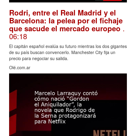
Rodri, entre el Real Madrid y el
Barcelona: la pelea por el fichaje
.
que sacude el mercado europeo
06:18
El capitán español evalúa su futuro mientras los dos gigantes
de su país buscan convencerlo. Manchester City fija un
precio para negociar su salida.
Olé.com.ar