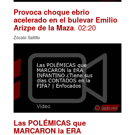
Provoca choque ebrio
acelerado en el bulevar Emilio
. 02:20
Arizpe de la Maza
Zócalo Saltillo
Las POLÉMICAS que
MARCARON la ERA