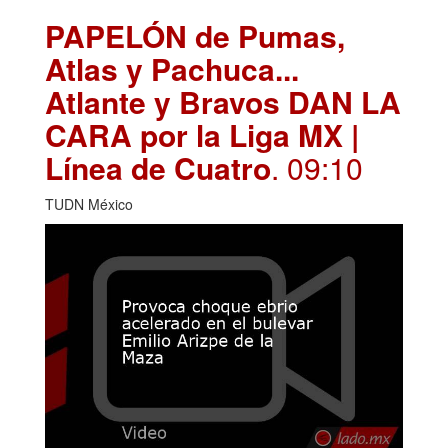
PAPELÓN de Pumas,
Atlas y Pachuca...
Atlante y Bravos DAN LA
CARA por la Liga MX |
Línea de Cuatro
. 09:10
TUDN México