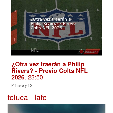
¿Otra vez traerán a Philip
Rivers? - Previo Colts NFL
. 23:50
2026
Primero y 10
toluca - lafc