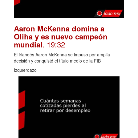
Aaron McKenna domina a
Oliha y es nuevo campeón
. 19:32
mundial
El irlandés Aaron McKenna se impuso por amplia
decisión y conquistó el título medio de la FIB
Izquierdazo