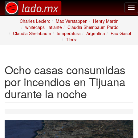
Tog
nav
Charles Leclerc
Max Verstappen
Henry Martín
whitecaps - atlante
Claudia Sheinbaum Pardo
Claudia Sheinbaum
temperatura
Argentina
Pau Gasol
Tierra
Ocho casas consumidas
por incendios en Tijuana
durante la noche