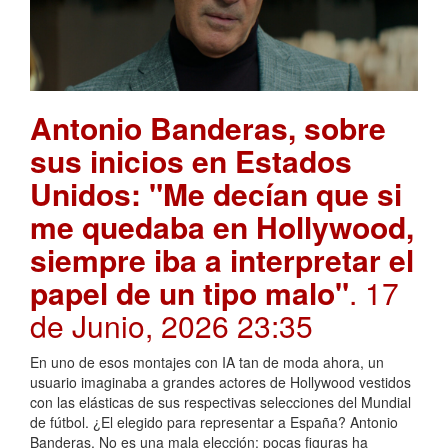
Antonio Banderas, sobre
sus inicios en Estados
Unidos: "Me decían que si
me quedaba en Hollywood,
siempre iba a interpretar el
papel de un tipo malo"
. 17
de Junio, 2026 23:35
En uno de esos montajes con IA tan de moda ahora, un
usuario imaginaba a grandes actores de Hollywood vestidos
con las elásticas de sus respectivas selecciones del Mundial
de fútbol. ¿El elegido para representar a España? Antonio
Banderas. No es una mala elección: pocas figuras ha