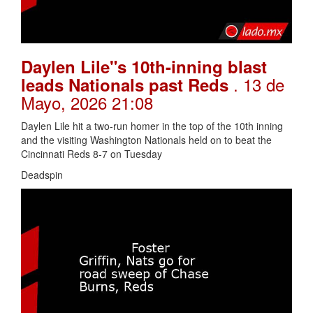
Daylen Lile"s 10th-inning blast
. 13 de
leads Nationals past Reds
Mayo, 2026 21:08
Daylen Lile hit a two-run homer in the top of the 10th inning
and the visiting Washington Nationals held on to beat the
Cincinnati Reds 8-7 on Tuesday
Deadspin