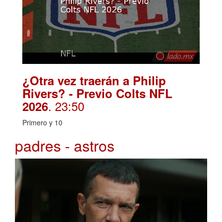
¿Otra vez traerán a Philip
Rivers? - Previo Colts NFL
. 23:50
2026
Primero y 10
padres - astros