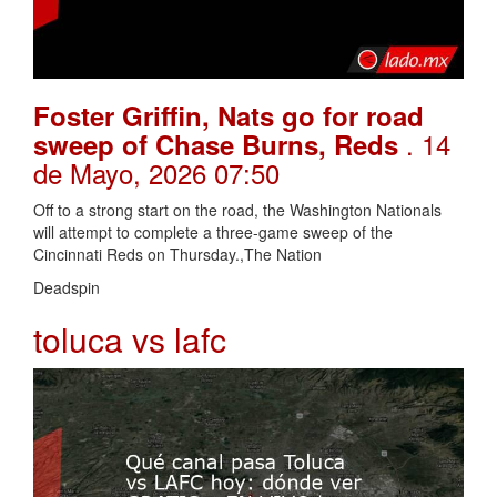
Foster Griffin, Nats go for road
. 14
sweep of Chase Burns, Reds
de Mayo, 2026 07:50
Off to a strong start on the road, the Washington Nationals
will attempt to complete a three-game sweep of the
Cincinnati Reds on Thursday.,The Nation
Deadspin
toluca vs lafc