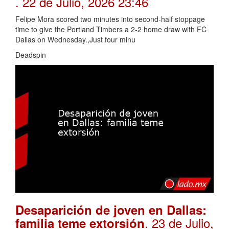
. 22 de Julio, 2026 23:46
Felipe Mora scored two minutes into second-half stoppage
time to give the Portland Timbers a 2-2 home draw with FC
Dallas on Wednesday.,Just four minu
Deadspin
Desaparición de joven en Dallas:
. 23 de Julio,
familia teme extorsión