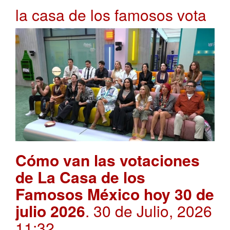
la casa de los famosos vota
Cómo van las votaciones
de La Casa de los
Famosos México hoy 30 de
julio 2026
. 30 de Julio, 2026
11:32