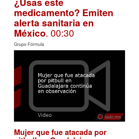
¿Usas este
medicamento? Emiten
alerta sanitaria en
México
. 00:30
Grupo Fórmula
Mujer que fue atacada por