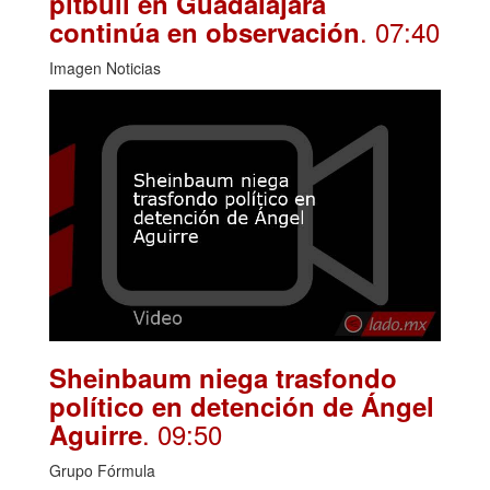
pitbull en Guadalajara
. 07:40
continúa en observación
Imagen Noticias
Sheinbaum niega trasfondo
político en detención de Ángel
. 09:50
Aguirre
Grupo Fórmula