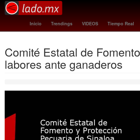
summerslam wwe
Desirée Monsiváis
Pueb
Inicio
Trendings
VIDEOS
Tiempo Real
Comité Estatal de Fomento
labores ante ganaderos