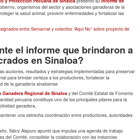
o y Protección Pecuaria de Sinaloa
presentó su
informe de
obierno, organismos del sector y asociaciones ganaderas de la
oteger la salud animal, prevenir enfermedades y fortalecer las
ignados entre Semarnat y colectivo “Aquí No” sobre proyecto de
te el informe que brindaron a
crados en Sinaloa?
las acciones, resultados y estrategias implementadas para preservar
tal para brindar certeza a los productores, fortalecer la
ad de la ganadería sinaloense
n Ganadera Regional de Sinaloa
y del Comité Estatal de Fomento
anidad pecuaria constituye uno de los principales pilares para la
actividad ganadera,
 mantener una estrecha coordinación entre productores, autoridades
 año, Sáinz Aispuro apuntó que impulsa una agenda de trabajo
les del Comité, consolidar la colaboración con las instancias