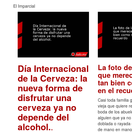
El Imparcial
Día Internacional
La foto de
que merec
de la Cerveza: la
tan bien 
nueva forma de
en el rec
disfrutar una
Casi toda familia 
cerveza ya no
vieja que quiere re
boda de los abuelo
depende del
alguien que ya no 
alcohol.
.
doblada o rayada
de mano en mano 