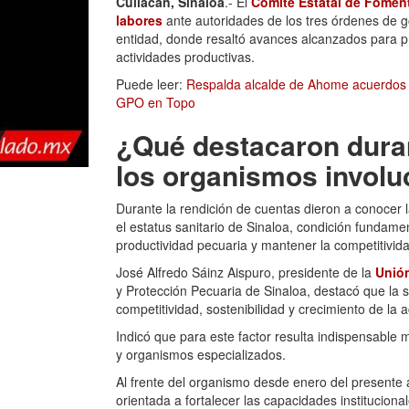
Culiacán, Sinaloa
.- El
Comité Estatal de Foment
labores
ante autoridades de los tres órdenes de g
entidad, donde resaltó avances alcanzados para pr
actividades productivas.
Puede leer:
Respalda alcalde de Ahome acuerdos s
GPO en Topo
¿Qué destacaron duran
los organismos involu
Durante la rendición de cuentas dieron a conocer 
el estatus sanitario de Sinaloa, condición fundamen
productividad pecuaria y mantener la competitivid
José Alfredo Sáinz Aispuro, presidente de la
Unió
y Protección Pecuaria de Sinaloa, destacó que la s
competitividad, sostenibilidad y crecimiento de la 
Indicó que para este factor resulta indispensable
y organismos especializados.
Al frente del organismo desde enero del presente
orientada a fortalecer las capacidades instituciona