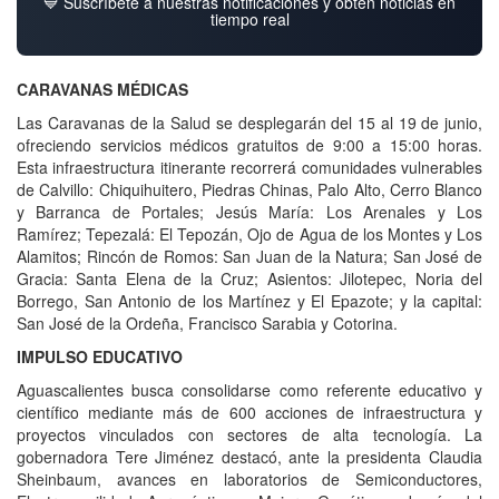
💙 Suscríbete a nuestras notificaciones y obtén noticias en
tiempo real
CARAVANAS MÉDICAS
Las Caravanas de la Salud se desplegarán del 15 al 19 de junio,
ofreciendo servicios médicos gratuitos de 9:00 a 15:00 horas.
Esta infraestructura itinerante recorrerá comunidades vulnerables
de Calvillo: Chiquihuitero, Piedras Chinas, Palo Alto, Cerro Blanco
y Barranca de Portales; Jesús María: Los Arenales y Los
Ramírez; Tepezalá: El Tepozán, Ojo de Agua de los Montes y Los
Alamitos; Rincón de Romos: San Juan de la Natura; San José de
Gracia: Santa Elena de la Cruz; Asientos: Jilotepec, Noria del
Borrego, San Antonio de los Martínez y El Epazote; y la capital:
San José de la Ordeña, Francisco Sarabia y Cotorina.
IMPULSO EDUCATIVO
Aguascalientes busca consolidarse como referente educativo y
científico mediante más de 600 acciones de infraestructura y
proyectos vinculados con sectores de alta tecnología. La
gobernadora Tere Jiménez destacó, ante la presidenta Claudia
Sheinbaum, avances en laboratorios de Semiconductores,