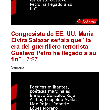
Congresista de EE. UU. María
Elvira Salazar señala que “la
era del guerrillero terrorista
Gustavo Petro ha llegado a su
.17:27
fin”
Semana