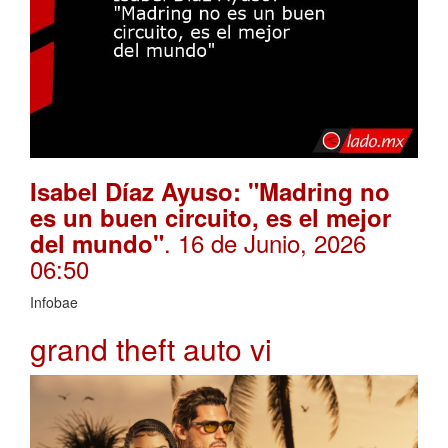
Isabel Díaz Ayuso: "Madring no
es un buen circuito, es el mejor
. 16 de Junio, 2026
del mundo"
06:50
Infobae
grand theft auto vi