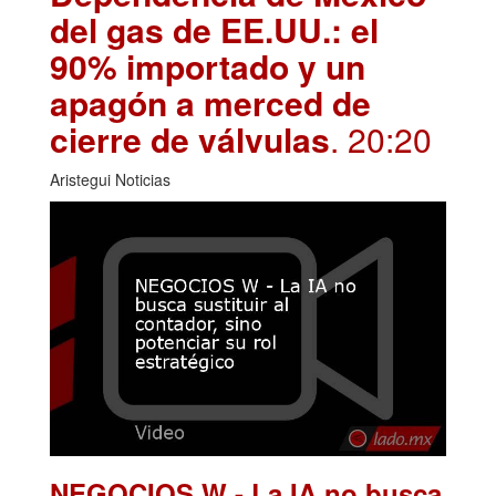
del gas de EE.UU.: el
90% importado y un
apagón a merced de
cierre de válvulas
. 20:20
Aristegui Noticias
NEGOCIOS W - La IA no busca