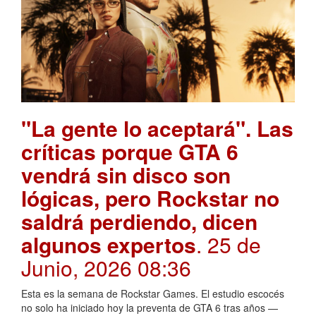
"La gente lo aceptará". Las
críticas porque GTA 6
vendrá sin disco son
lógicas, pero Rockstar no
saldrá perdiendo, dicen
algunos expertos
. 25 de
Junio, 2026 08:36
Esta es la semana de Rockstar Games. El estudio escocés
no solo ha iniciado hoy la preventa de GTA 6 tras años —