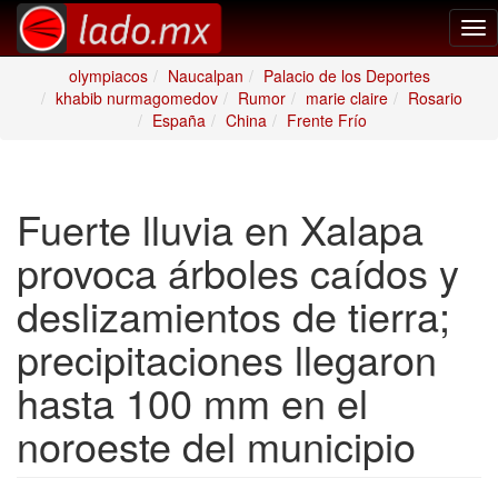
Tog
nav
olympiacos
Naucalpan
Palacio de los Deportes
khabib nurmagomedov
Rumor
marie claire
Rosario
España
China
Frente Frío
Fuerte lluvia en Xalapa
provoca árboles caídos y
deslizamientos de tierra;
precipitaciones llegaron
hasta 100 mm en el
noroeste del municipio