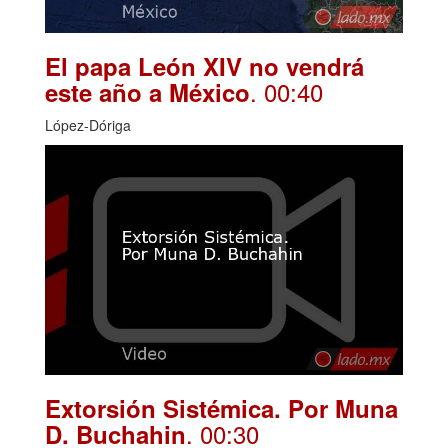
El papa León XIV no vendrá
. 00:40
este año a México
López-Dóriga
Extorsión Sistémica. Por Muna
. 00:30
D. Buchahin