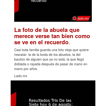
La foto de la abuela que
merece verse tan bien como
.
se ve en el recuerdo
Casi toda familia guarda una foto vieja que quiere
rescatar: la de la boda de los abuelos, la del
bautizo de alguien que ya no está, la que llegó
doblada o rayada después de pasar de mano en
mano por años.
Lado.mx