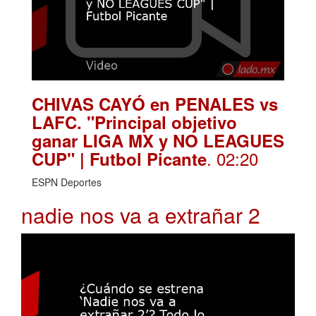
CHIVAS CAYÓ en PENALES vs
LAFC. "Principal objetivo
ganar LIGA MX y NO LEAGUES
. 02:20
CUP" | Futbol Picante
ESPN Deportes
nadie nos va a extrañar 2