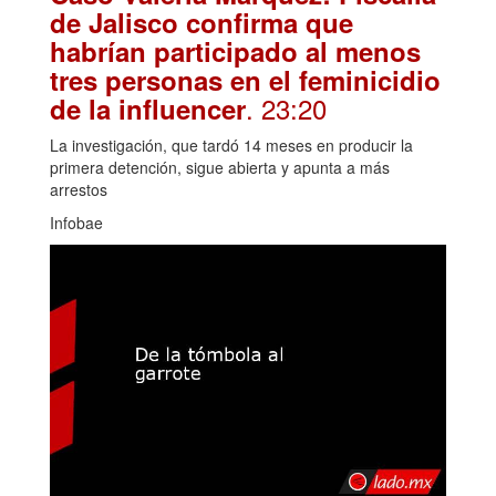
de Jalisco confirma que
habrían participado al menos
tres personas en el feminicidio
. 23:20
de la influencer
La investigación, que tardó 14 meses en producir la
primera detención, sigue abierta y apunta a más
arrestos
Infobae