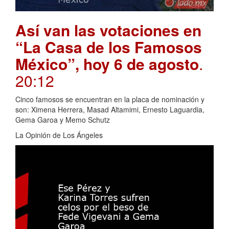
Así van las votaciones en
“La Casa de los Famosos
México”, hoy 6 de agosto
.
20:12
Cinco famosos se encuentran en la placa de nominación y
son: Ximena Herrera, Masad Altamimi, Ernesto Laguardia,
Gema Garoa y Memo Schutz
La Opinión de Los Ángeles