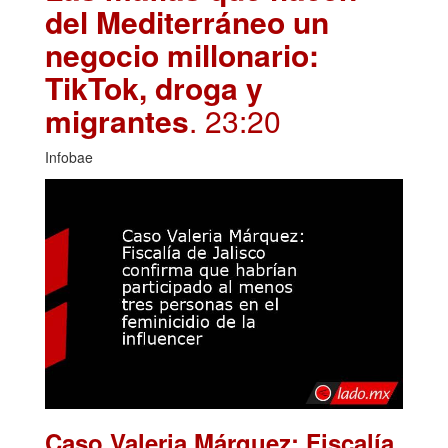
del Mediterráneo un
negocio millonario:
TikTok, droga y
migrantes
. 23:20
Infobae
Caso Valeria Márquez: Fiscalía