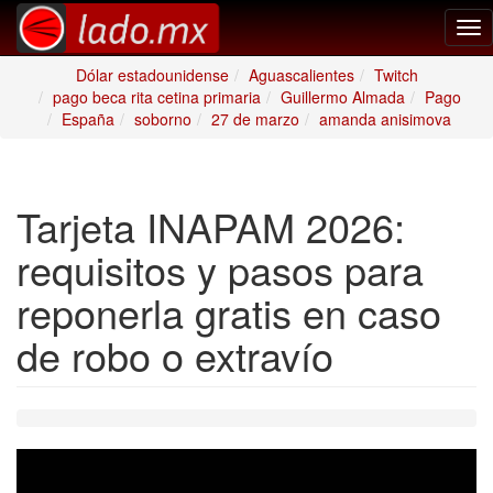
Tog
nav
Dólar estadounidense
Aguascalientes
Twitch
pago beca rita cetina primaria
Guillermo Almada
Pago
España
soborno
27 de marzo
amanda anisimova
Tarjeta INAPAM 2026:
requisitos y pasos para
reponerla gratis en caso
de robo o extravío