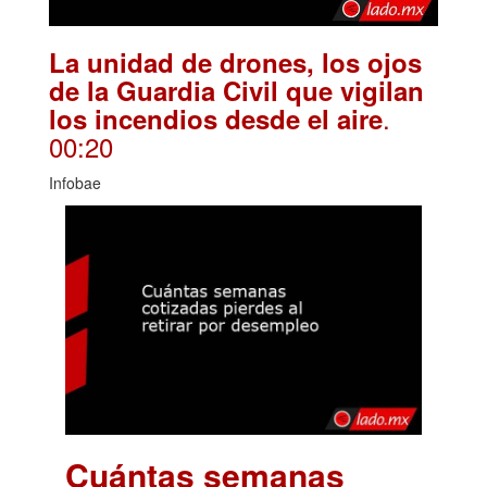
La unidad de drones, los ojos
de la Guardia Civil que vigilan
.
los incendios desde el aire
00:20
Infobae
Cuántas semanas