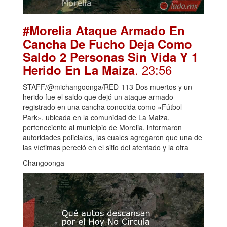
#Morelia Ataque Armado En
Cancha De Fucho Deja Como
Saldo 2 Personas Sin Vida Y 1
. 23:56
Herido En La Maiza
STAFF/@michangoonga/RED-113 Dos muertos y un
herido fue el saldo que dejó un ataque armado
registrado en una cancha conocida como «Fútbol
Park», ubicada en la comunidad de La Maiza,
perteneciente al municipio de Morelia, informaron
autoridades policiales, las cuales agregaron que una de
las víctimas pereció en el sitio del atentado y la otra
Changoonga