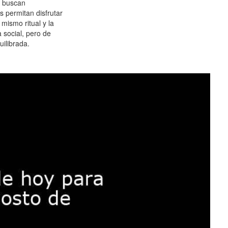
 buscan
es permitan disfrutar
 mismo ritual y la
 social, pero de
ilibrada.