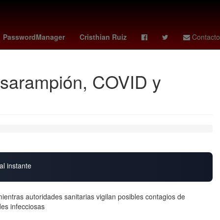
cuerdo
Idioma francés
Erick Pulgar
ranking fifa
Brasil
PasswordManager
Cristhian Ruiz
Contacto
r sarampión, COVID y
al instante
ientras autoridades sanitarias vigilan posibles contagios de
es infecciosas