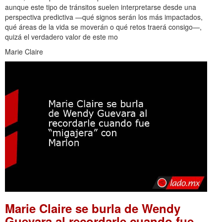
aunque este tipo de tránsitos suelen interpretarse desde una
perspectiva predictiva —qué signos serán los más impactados,
qué áreas de la vida se moverán o qué retos traerá consigo—,
quizá el verdadero valor de este mo
Marie Claire
Marie Claire se burla de Wendy
Guevara al recordarle cuando fue