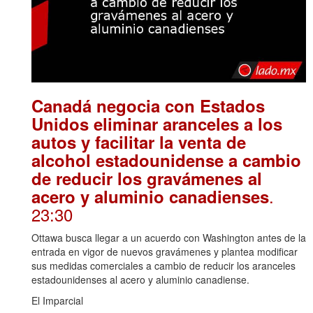
Canadá negocia con Estados
Unidos eliminar aranceles a los
autos y facilitar la venta de
alcohol estadounidense a cambio
de reducir los gravámenes al
.
acero y aluminio canadienses
23:30
Ottawa busca llegar a un acuerdo con Washington antes de la
entrada en vigor de nuevos gravámenes y plantea modificar
sus medidas comerciales a cambio de reducir los aranceles
estadounidenses al acero y aluminio canadiense.
El Imparcial