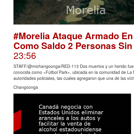
#Morelia Ataque Armado En
Como Saldo 2 Personas Sin 
23:56
STAFF/@michangoonga/RED-113 Dos muertos y un herido fue e
conocida como «Fútbol Park», ubicada en la comunidad de La M
autoridades policiales, las cuales agregaron que una de las vícti
Changoonga