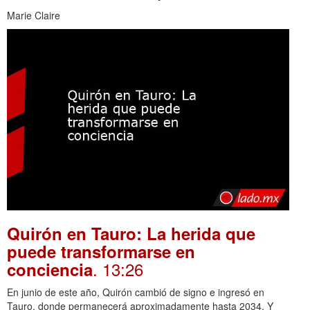
Marie Claire
Quirón en Tauro: La herida que
puede transformarse en
. 13:26
conciencia
En junio de este año, Quirón cambió de signo e ingresó en
Tauro, donde permanecerá aproximadamente hasta 2034. Y