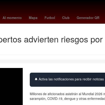
dor 2023
costco torreon
unión - lanús
regreso a clases 2025
a
Al momento
Mapa
Futbol
Club
Generador QR
pertos advierten riesgos po
🔔 Activa las notificaciones para recibir noticias 
Millones de aficionados asistirán al Mundial 2026 m
sarampión, COVID-19, dengue y otras enfermedad