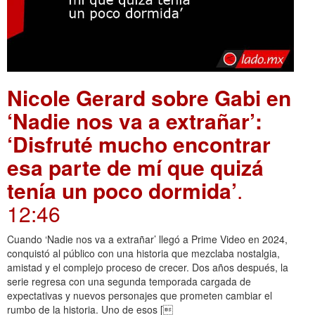
Nicole Gerard sobre Gabi en
‘Nadie nos va a extrañar’:
‘Disfruté mucho encontrar
esa parte de mí que quizá
tenía un poco dormida’
.
12:46
Cuando ‘Nadie nos va a extrañar’ llegó a Prime Video en 2024,
conquistó al público con una historia que mezclaba nostalgia,
amistad y el complejo proceso de crecer. Dos años después, la
serie regresa con una segunda temporada cargada de
expectativas y nuevos personajes que prometen cambiar el
rumbo de la historia. Uno de esos [