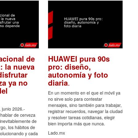
acional de
HUAWEI pura 90s
: la nueva
pro: diseño,
isfrutar
autonomía y foto
.
za ya no
diaria
el
En un momento en el que el móvil ya
no sirve solo para contestar
mensajes, sino también para trabajar,
 junio 2026.-
registrar recuerdos, navegar la ciudad
hablar de cerveza
y resolver tareas cotidianas, elegir
 inevitablemente de
bien importa más que nunca.
go, los hábitos de
Lado.mx
olucionando y cada