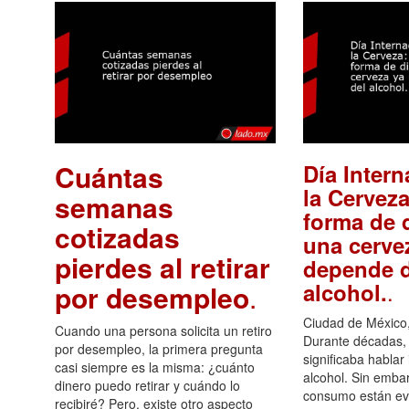
Cuántas
Día Intern
la Cerveza
semanas
forma de d
cotizadas
una cerve
pierdes al retirar
depende d
.
alcohol.
por desempleo
.
Ciudad de México,
Cuando una persona solicita un retiro
Durante décadas, 
por desempleo, la primera pregunta
significaba hablar
casi siempre es la misma: ¿cuánto
alcohol. Sin embar
dinero puedo retirar y cuándo lo
consumo están ev
recibiré? Pero, existe otro aspecto