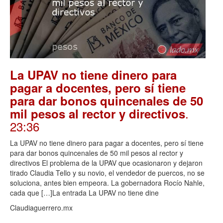
La UPAV no tiene dinero para
pagar a docentes, pero sí tiene
para dar bonos quincenales de 50
.
mil pesos al rector y directivos
23:36
La UPAV no tiene dinero para pagar a docentes, pero sí tiene
para dar bonos quincenales de 50 mil pesos al rector y
directivos El problema de la UPAV que ocasionaron y dejaron
tirado Claudia Tello y su novio, el vendedor de puercos, no se
soluciona, antes bien empeora. La gobernadora Rocío Nahle,
cada que […]La entrada La UPAV no tiene dine
Claudiaguerrero.mx