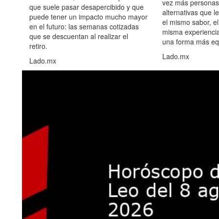
vez más personas
que suele pasar desapercibido y que
alternativas que l
puede tener un impacto mucho mayor
el mismo sabor, el
en el futuro: las semanas cotizadas
misma experiencia
que se descuentan al realizar el
una forma más equ
retiro.
Lado.mx
Lado.mx