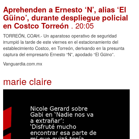
Aprehenden a Ernesto ‘N’, alias ‘El
Güino’, durante despliegue policial
. 20:05
en Costco Torreón
TORREÓN, COAH.- Un aparatoso operativo de seguridad
irrumpió la tarde de este viernes en el estacionamiento del
establecimiento Costco, en Torreón, derivando en la presunta
captura del empresario Ernesto “N”, apodado “El Güino”.
Vanguardia.com.mx
marie claire