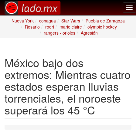
Tog
nav
Nueva York
conagua
Star Wars
Puebla de Zaragoza
Rosario
rodri
marie claire
olympic hockey
rangers - orioles
Agresión
México bajo dos
extremos: Mientras cuatro
estados esperan lluvias
torrenciales, el noroeste
superará los 45 °C