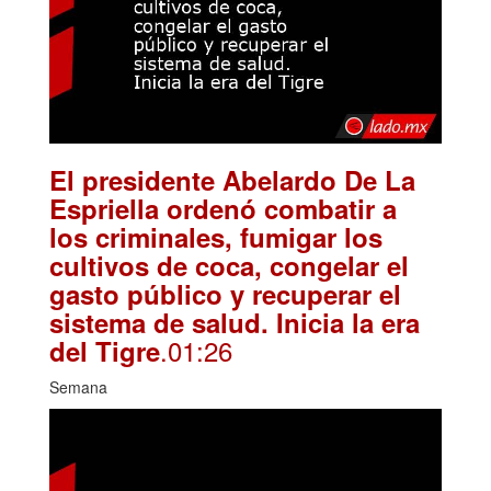
El presidente Abelardo De La
Espriella ordenó combatir a
los criminales, fumigar los
cultivos de coca, congelar el
gasto público y recuperar el
sistema de salud. Inicia la era
.01:26
del Tigre
Semana