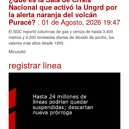
Nacional que activó la Ungrd por
la alerta naranja del volcán
. 01 de Agosto, 2026 19:47
Puracé?
El SGC reportó columnas de gas y ceniza de hasta 3.400
metros y 4.200 toneladas diarias de dióxido de azufre, los
valores más altos desde 1993.
Minuto60
registrar linea