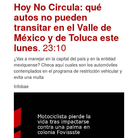
Hoy No Circula: qué
autos no pueden
transitar en el Valle de
México y de Toluca este
lunes
. 23:10
¿Vas a manejar en la capital del país y en la entidad
mexiquense? Checa aquí cuales son los automóviles
contemplados en el programa de restricción vehicular y
evita una multa
Infobae