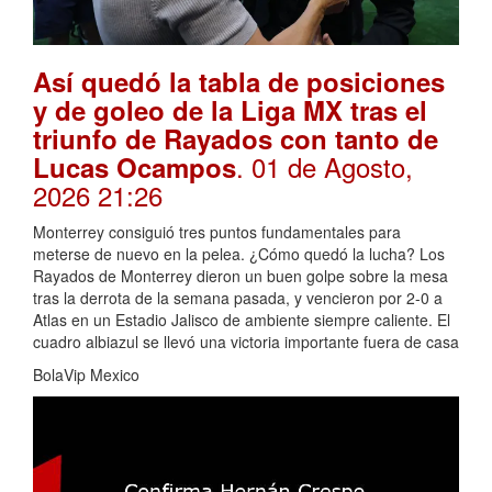
Así quedó la tabla de posiciones
y de goleo de la Liga MX tras el
triunfo de Rayados con tanto de
. 01 de Agosto,
Lucas Ocampos
2026 21:26
Monterrey consiguió tres puntos fundamentales para
meterse de nuevo en la pelea. ¿Cómo quedó la lucha? Los
Rayados de Monterrey dieron un buen golpe sobre la mesa
tras la derrota de la semana pasada, y vencieron por 2-0 a
Atlas en un Estadio Jalisco de ambiente siempre caliente. El
cuadro albiazul se llevó una victoria importante fuera de casa
BolaVip Mexico