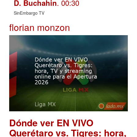
. 00:30
D. Buchahin
SinEmbargo TV
florian monzon
Dónde ver EN VIVO
Querétaro vs. Tigres: hora,