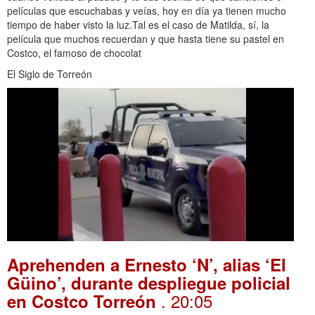
películas que escuchabas y veías, hoy en día ya tienen mucho
tiempo de haber visto la luz.Tal es el caso de Matilda, sí, la
película que muchos recuerdan y que hasta tiene su pastel en
Costco, el famoso de chocolat
El Siglo de Torreón
Aprehenden a Ernesto ‘N’, alias ‘El
Güino’, durante despliegue policial
. 20:05
en Costco Torreón