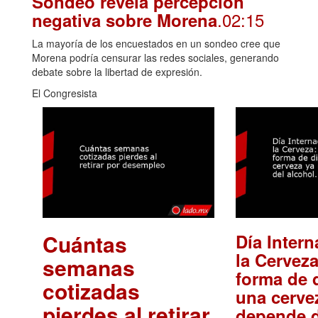
Sondeo revela percepción
.02:15
negativa sobre Morena
La mayoría de los encuestados en un sondeo cree que
Morena podría censurar las redes sociales, generando
debate sobre la libertad de expresión.
El Congresista
Cuántas
Día Intern
la Cerveza
semanas
forma de d
cotizadas
una cerve
pierdes al retirar
depende d