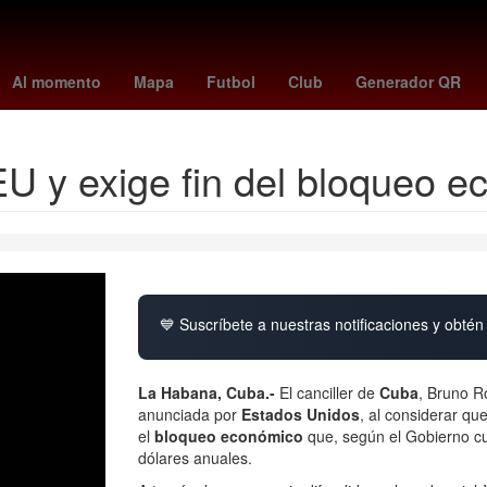
aloma cuevas
warriors - pacers
famalicão - porto
FONCA
Bitc
Al momento
Mapa
Futbol
Club
Generador QR
 y exige fin del bloqueo ec
💙 Suscríbete a nuestras notificaciones y obtén 
La Habana, Cuba.-
El canciller de
Cuba
, Bruno R
anunciada por
Estados Unidos
, al considerar qu
el
bloqueo económico
que, según el Gobierno cu
dólares anuales.