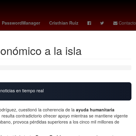
oin
Star Wars
Valeria Marquez
José Luis Álvarez
PasswordManager
Cristhian Ruiz
Contacto
onómico a la isla
noticias en tiempo real
odríguez, cuestionó la coherencia de la
ayuda humanitaria
e resulta contradictorio ofrecer apoyo mientras se mantiene vigente
bano, provoca pérdidas superiores a los cinco mil millones de