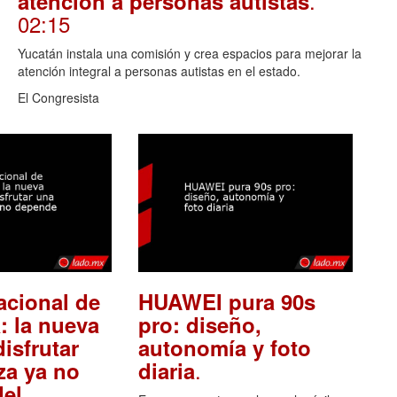
.
atención a personas autistas
02:15
Yucatán instala una comisión y crea espacios para mejorar la
atención integral a personas autistas en el estado.
El Congresista
acional de
HUAWEI pura 90s
: la nueva
pro: diseño,
isfrutar
autonomía y foto
.
za ya no
diaria
el