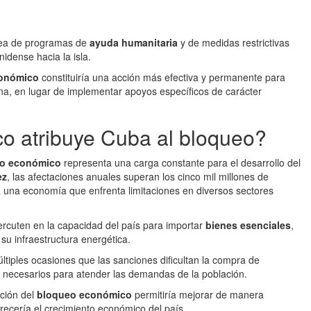
ánea de programas de
ayuda humanitaria
y de medidas restrictivas
nidense hacia la isla.
onómico
constituiría una acción más efectiva y permanente para
na, en lugar de implementar apoyos específicos de carácter
o atribuye Cuba al bloqueo?
o económico
representa una carga constante para el desarrollo del
ez
, las afectaciones anuales superan los cinco mil millones de
ra una economía que enfrenta limitaciones en diversos sectores
percuten en la capacidad del país para importar
bienes esenciales
,
 su infraestructura energética.
tiples ocasiones que las sanciones dificultan la compra de
 necesarios para atender las demandas de la población.
ación del
bloqueo económico
permitiría mejorar de manera
orecería el crecimiento económico del país.