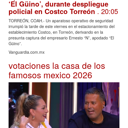
‘El Güino’, durante despliegue
. 20:05
policial en Costco Torreón
TORREÓN, COAH.- Un aparatoso operativo de seguridad
irrumpió la tarde de este viernes en el estacionamiento del
establecimiento Costco, en Torreón, derivando en la
presunta captura del empresario Ernesto “N”, apodado “El
Güino”.
Vanguardia.com.mx
votaciones la casa de los
famosos mexico 2026