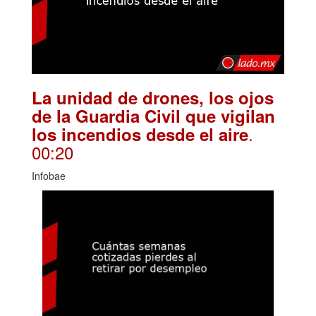
La unidad de drones, los ojos
de la Guardia Civil que vigilan
.
los incendios desde el aire
00:20
Infobae