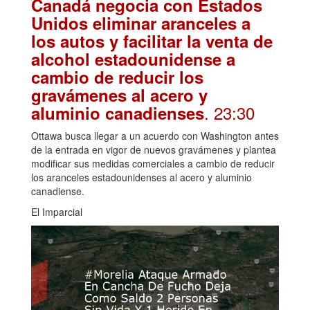
Canadá negocia con Estados
Unidos eliminar aranceles a
los autos y facilitar la venta de
alcohol estadounidense a
cambio de reducir los
gravámenes al acero y
. 23:30
aluminio canadienses
Ottawa busca llegar a un acuerdo con Washington antes
de la entrada en vigor de nuevos gravámenes y plantea
modificar sus medidas comerciales a cambio de reducir
los aranceles estadounidenses al acero y aluminio
canadiense.
El Imparcial