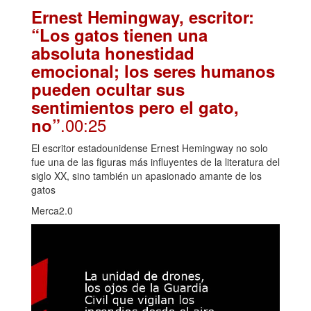
Ernest Hemingway, escritor:
“Los gatos tienen una
absoluta honestidad
emocional; los seres humanos
pueden ocultar sus
sentimientos pero el gato,
.00:25
no”
El escritor estadounidense Ernest Hemingway no solo
fue una de las figuras más influyentes de la literatura del
siglo XX, sino también un apasionado amante de los
gatos
Merca2.0