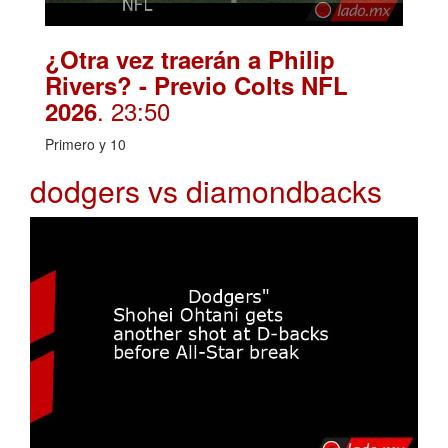
¿Otra vez traerán a Philip
Rivers? - Previo Colts NFL
. 23:50
2026
Primero y 10
dodgers vs diamondbacks