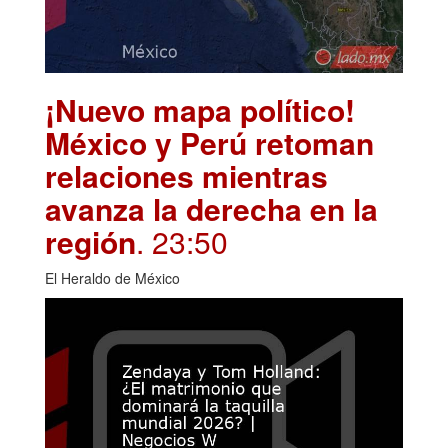
¡Nuevo mapa político!
México y Perú retoman
relaciones mientras
avanza la derecha en la
región
. 23:50
El Heraldo de México