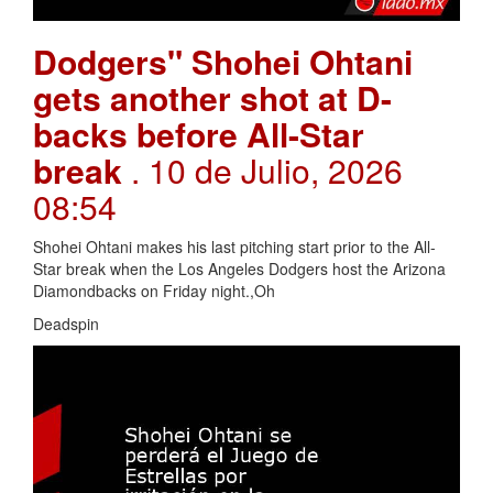
Dodgers" Shohei Ohtani
gets another shot at D-
backs before All-Star
break
. 10 de Julio, 2026
08:54
Shohei Ohtani makes his last pitching start prior to the All-
Star break when the Los Angeles Dodgers host the Arizona
Diamondbacks on Friday night.,Oh
Deadspin