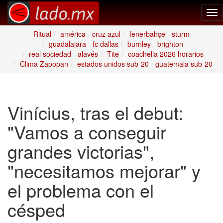
Tog
nav
Ritual
américa - cruz azul
fenerbahçe - sturm
guadalajara - fc dallas
burnley - brighton
real sociedad - alavés
Tite
coachella 2026 horarios
Clima Zapopan
estados unidos sub-20 - guatemala sub-20
Vinícius, tras el debut:
"Vamos a conseguir
grandes victorias",
"necesitamos mejorar" y
el problema con el
césped