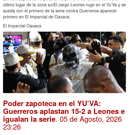
último lugar de la zona surEl cargo Leones ruge en el Yu’Va y se
queda con el primero de la serie contra Guerreros apareció
primero en El Imparcial de Oaxaca.
El Imparcial Oaxaca
Poder zapoteca en el YU’VA:
Guerreros aplastan 15-2 a Leones e
. 05 de Agosto, 2026
igualan la serie
23:26