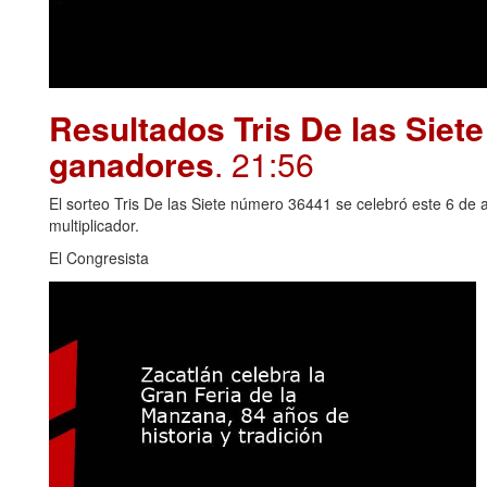
Resultados Tris De las Siet
ganadores
. 21:56
El sorteo Tris De las Siete número 36441 se celebró este 6 de 
multiplicador.
El Congresista