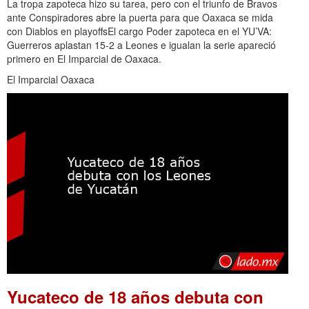
La tropa zapoteca hizo su tarea, pero con el triunfo de Bravos
ante Conspiradores abre la puerta para que Oaxaca se mida
con Diablos en playoffsEl cargo Poder zapoteca en el YU’VA:
Guerreros aplastan 15-2 a Leones e igualan la serie apareció
primero en El Imparcial de Oaxaca.
El Imparcial Oaxaca
Yucateco de 18 años debuta con