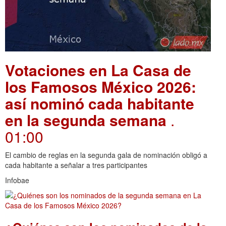
Votaciones en La Casa de
los Famosos México 2026:
así nominó cada habitante
en la segunda semana
.
01:00
El cambio de reglas en la segunda gala de nominación obligó a
cada habitante a señalar a tres participantes
Infobae