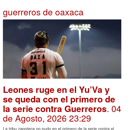
guerreros de oaxaca
Leones ruge en el Yu’Va y
se queda con el primero de
la serie contra Guerreros
. 04
de Agosto, 2026 23:29
La tribu zapoteca no pudo en el primero de la serie contra el