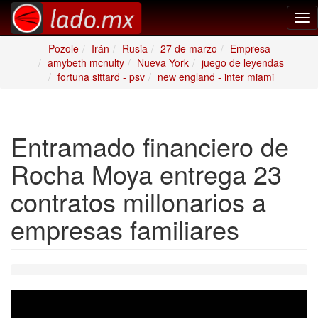
Tog
nav
Pozole
Irán
Rusia
27 de marzo
Empresa
amybeth mcnulty
Nueva York
juego de leyendas
fortuna sittard - psv
new england - inter miami
Entramado financiero de
Rocha Moya entrega 23
contratos millonarios a
empresas familiares