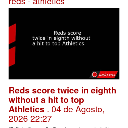
reds - athletics
Reds score twice in eighth
without a hit to top
Athletics
. 04 de Agosto,
2026 22:27