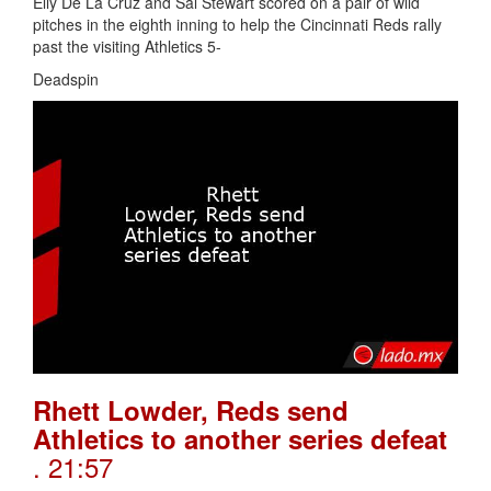
Elly De La Cruz and Sal Stewart scored on a pair of wild
pitches in the eighth inning to help the Cincinnati Reds rally
past the visiting Athletics 5-
Deadspin
Rhett Lowder, Reds send
Athletics to another series defeat
. 21:57